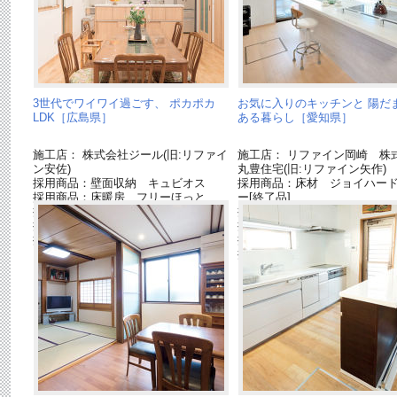
3世代でワイワイ過ごす、 ポカポカ
お気に入りのキッチンと 陽だ
LDK［広島県］
ある暮らし［愛知県］
施工店： 株式会社ジール(旧:リファイ
施工店： リファイン岡崎 株
ン安佐)
丸豊住宅(旧:リファイン矢作)
採用商品：壁面収納 キュビオス
採用商品：床材 ジョイハー
採用商品：床暖房 フリーほっと
ー[終了品]
採用商品：照明器具
採用商品：照明器具
採用商品：内装ドア ベリティス
採用商品：内装ドア ベリテ
採用商品：カップボード
採用商品：キッチン ラクシ
採用商品：インテリア建材 
ス