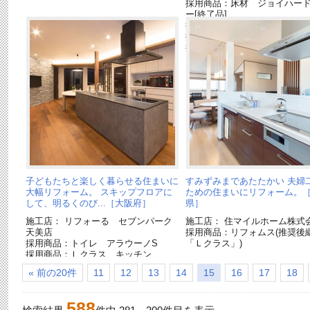
採用商品：床材 ジョイハー
ー[終了品]
採用商品：畳が丘
採用商品：内装ドア ベリテ
採用商品：リフォムス(推奨後
「Ｌクラス」)
子どもたちと楽しく暮らせる住まいに
すみずみまであたたかい 夫婦
大幅リフォーム。 スキップフロアに
ための住まいにリフォーム。
して、明るくのび...［大阪府］
県］
施工店： リフォーる セブンパーク
施工店： 住マイルホーム株式
天美店
採用商品：リフォムス(推奨後
採用商品：トイレ アラウーノS
「Ｌクラス」)
採用商品：Ｌクラス キッチン
採用商品：カップボード
« 前の20件
11
12
13
14
15
16
17
18
588