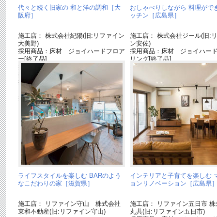
代々と続く旧家の 和と洋の調和［大
おしゃべりしながら 料理がで
阪府］
ッチン［広島県］
施工店： 株式会社紀陽(旧:リファイン
施工店： 株式会社ジール(旧:
大美野)
ン安佐)
採用商品：床材 ジョイハードフロア
採用商品：床材 ジョイハー
ー[終了品]
リング[終了品]
採用商品：照明器具
採用商品：内装ドア ベリテ
採用商品：キッチン ラクシーナ
採用商品：リフォムス(推奨後
採用商品：インテリア建材 ベリティ
「Ｌクラス」)
ス
採用商品：カップボード
ライフスタイルを楽しむ BARのよう
インテリアと子育てを楽しむ 
なこだわりの家［滋賀県］
ョンリノベーション［広島県
施工店： リファイン守山 株式会社
施工店： リファイン五日市 株
東和不動産(旧:リファイン守山)
丸共(旧:リファイン五日市)