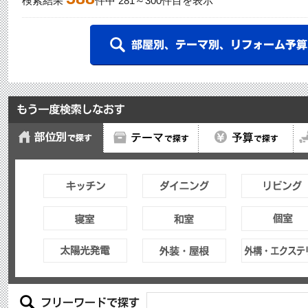
検索結果
件中
281
～
300
件目を表示