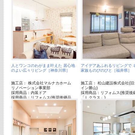
人とワンコのわがまま叶えた 居心地
アイデアあふれるリビングで 
のよい広々リビング［神奈川県］
家族ものびのびと［福井県］
施工店： 株式会社マルナカホーム
施工店： 松山建設株式会社(旧
リノベーション事業部
イン勝山)
採用商品：内装ドア
採用商品：リフォムス(推奨後
採用商品：リフォムス(推奨後継品
「Ｌクラス」)
「Ｌクラス」)
採用商品：カップボード
採用商品：カップボード