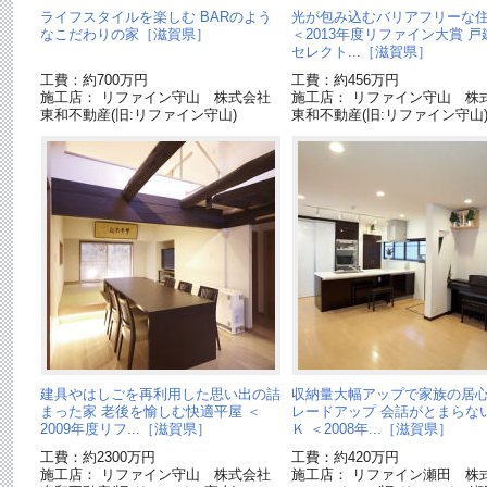
ライフスタイルを楽しむ BARのよう
光が包み込むバリアフリーな
なこだわりの家［滋賀県］
＜2013年度リファイン大賞 
セレクト...［滋賀県］
工費：約700万円
工費：約456万円
施工店： リファイン守山 株式会社
施工店： リファイン守山 株
東和不動産(旧:リファイン守山)
東和不動産(旧:リファイン守山
建具やはしごを再利用した思い出の詰
収納量大幅アップで家族の居
まった家 老後を愉しむ快適平屋 ＜
レードアップ 会話がとまらな
2009年度リフ...［滋賀県］
Ｋ ＜2008年...［滋賀県］
工費：約2300万円
工費：約420万円
施工店： リファイン守山 株式会社
施工店： リファイン瀬田 株