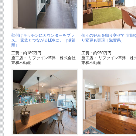
壁付けキッチンにカウンターをプラ
個々の好みを織り交ぜて 大胆
ス。 家族とつながるLDKに。［滋賀
り変更も実現［滋賀県］
県］
工費：約189万円
工費：約950万円
施工店： リファイン草津 株式会社
施工店： リファイン草津 株
東和不動産
東和不動産