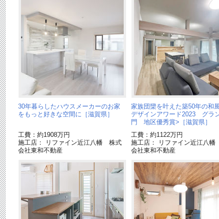
30年暮らしたハウスメーカーのお家
家族団欒を叶えた築50年の和風
をもっと好きな空間に［滋賀県］
デザインアワード2023 グラ
門 地区優秀賞>［滋賀県］
工費：約1908万円
工費：約1122万円
施工店： リファイン近江八幡 株式
施工店： リファイン近江八幡
会社東和不動産
会社東和不動産