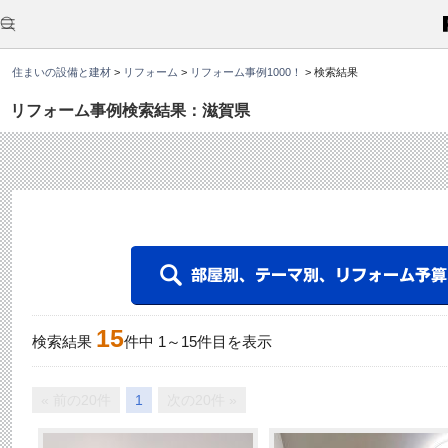
こ
こ
か
ら
本
住まいの設備と建材
>
リフォーム
>
リフォーム事例1000！
>
検索結果
文
で
す
リフォーム事例検索結果：滋賀県
。
15
検索結果
件中
1
～
15
件目を表示
« 前の20件
1
次の20件 »