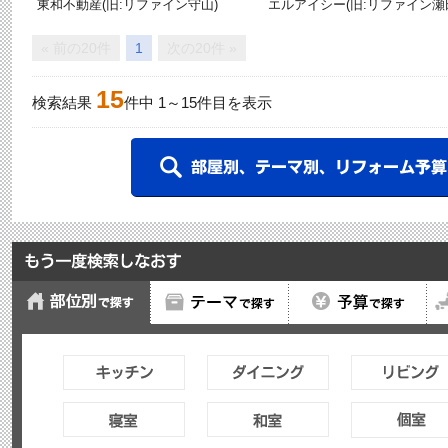
東和不動産(旧:リファイン守山)
エルアイシー(旧:リファイン瀬
« 前の20件
1
次の20件 »
15
検索結果
件中
1
～
15
件目を表示