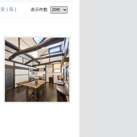
｜
安
｜
高
｜
表示件数