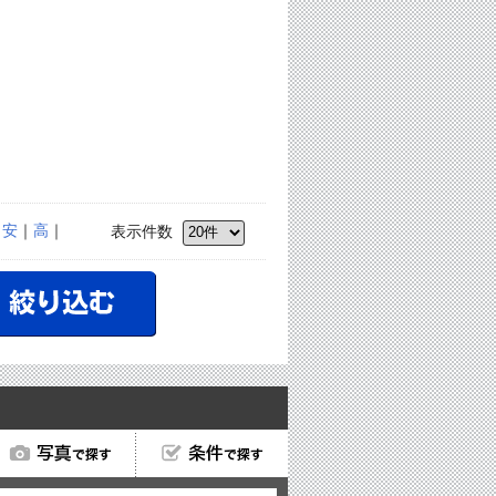
｜
安
｜
高
｜
表示件数