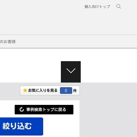
個人向けトップ
のお客様
M
E
N
0
U