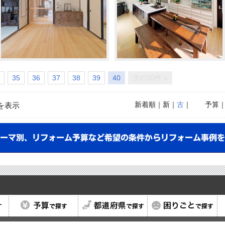
35
36
37
38
39
40
次の20件 »
新着順
｜新｜
古
｜
予算
を表示