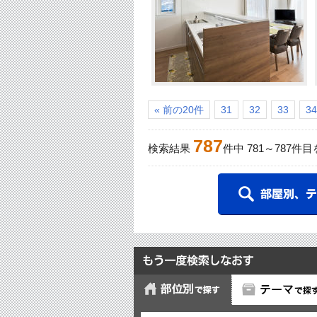
« 前の20件
31
32
33
34
787
検索結果
件中
781
～
787
件目