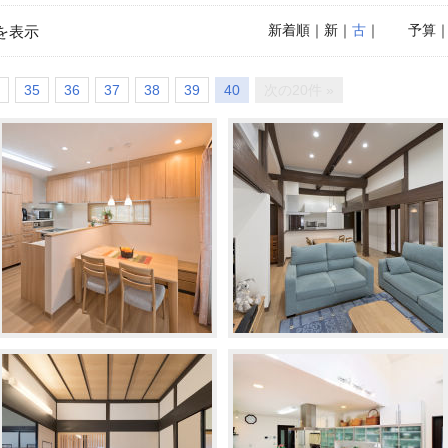
新着順
｜新｜
古
｜
予算
を表示
35
36
37
38
39
40
次の20件 »