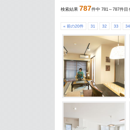
787
検索結果
件中
781
～
787
件目
« 前の20件
31
32
33
34