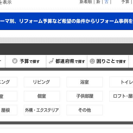
新着順
｜新｜
古
｜
予算
を表示