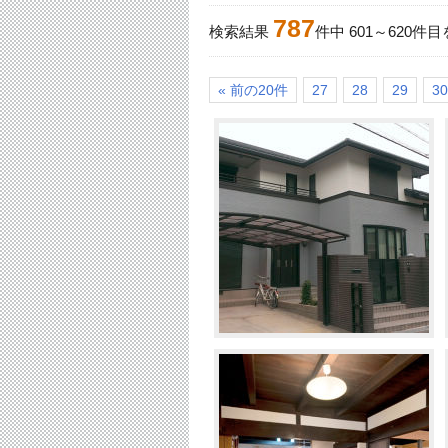
787
検索結果
件中
601
～
620
件目
« 前の20件
27
28
29
30