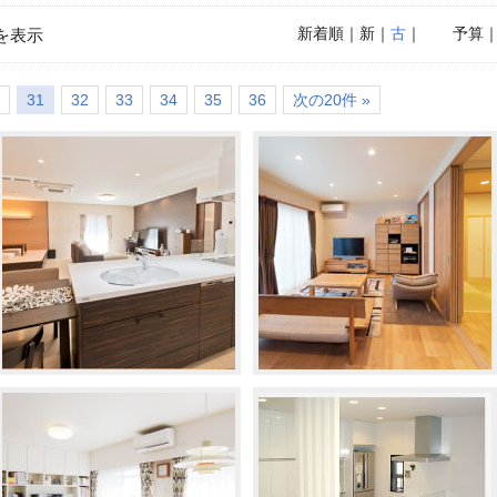
新着順
｜新｜
古
｜
予算
を表示
31
32
33
34
35
36
次の20件 »