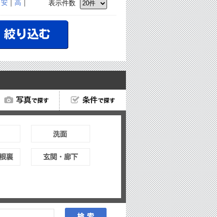
｜
安
｜
高
｜
表示件数