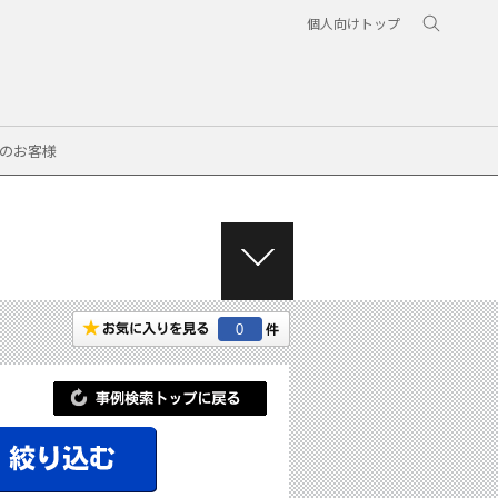
個人向けトップ
のお客様
M
E
N
0
U