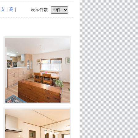
｜
安
｜
高
｜
表示件数