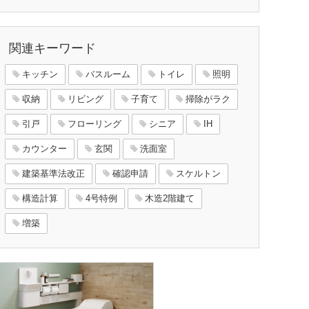
関連キーワード
キッチン
バスルーム
トイレ
照明
収納
リビング
子育て
掃除がラク
引戸
フローリング
シニア
IH
カウンター
玄関
洗面室
建築基準法改正
確認申請
スケルトン
構造計算
4号特例
木造2階建て
増築