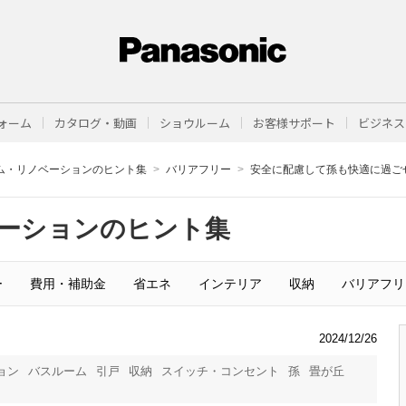
ォーム
カタログ・動画
ショウルーム
お客様サポート
ビジネス
ム・リノベーションのヒント集
バリアフリー
安全に配慮して孫も快適に過ご
ーションのヒント集
ー
費用・補助金
省エネ
インテリア
収納
バリアフリ
2024/12/26
ョン
バスルーム
引戸
収納
スイッチ・コンセント
孫
畳が丘