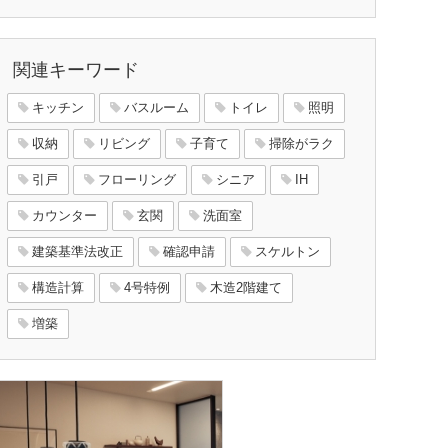
関連キーワード
キッチン
バスルーム
トイレ
照明
収納
リビング
子育て
掃除がラク
引戸
フローリング
シニア
IH
カウンター
玄関
洗面室
建築基準法改正
確認申請
スケルトン
構造計算
4号特例
木造2階建て
増築