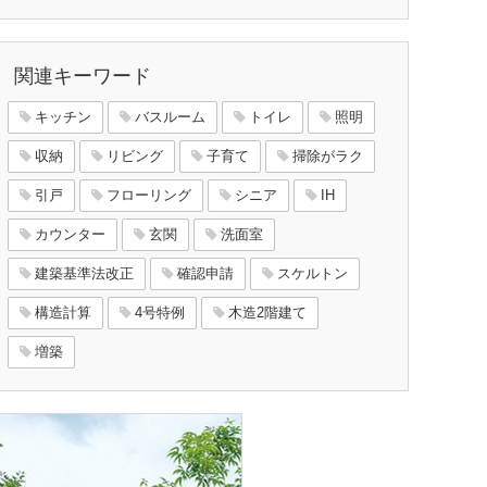
関連キーワード
キッチン
バスルーム
トイレ
照明
収納
リビング
子育て
掃除がラク
引戸
フローリング
シニア
IH
カウンター
玄関
洗面室
建築基準法改正
確認申請
スケルトン
構造計算
4号特例
木造2階建て
増築