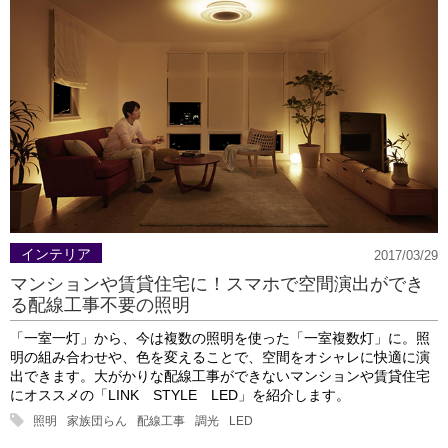
インテリア
2017/03/29
マンションや賃貸住宅に！スマホで空間演出ができ
る配線工事不要の照明
「一室一灯」から、今は複数の照明を使った「一室複数灯」に。照
明の組み合わせや、色を変えることで、空間をオシャレに快適に演
出できます。大がかりな配線工事ができないマンションや賃貸住宅
にオススメの「LINK STYLE LED」を紹介します。
照明
家族団らん
配線工事
調光
LED