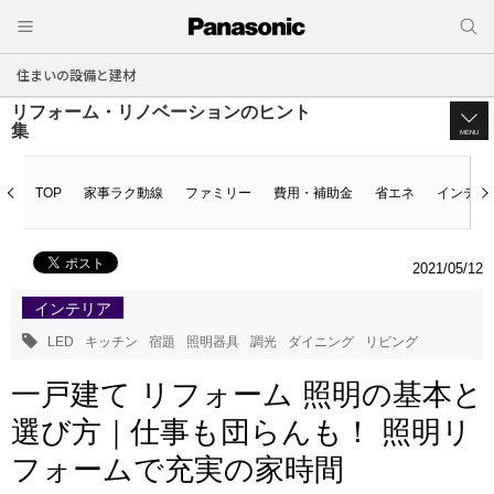
住まいの設備と建材
リフォーム・リノベーションのヒント
集
MENU
TOP
家事ラク動線
ファミリー
費用・補助金
省エネ
インテリ
2021/05/12
インテリア
LED
キッチン
宿題
照明器具
調光
ダイニング
リビング
一戸建て リフォーム 照明の基本と
選び方｜仕事も団らんも！ 照明リ
フォームで充実の家時間