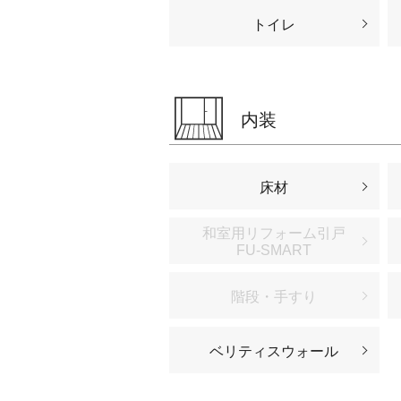
トイレ
内装
床材
和室用リフォーム引戸
FU-SMART
階段・手すり
ベリティスウォール