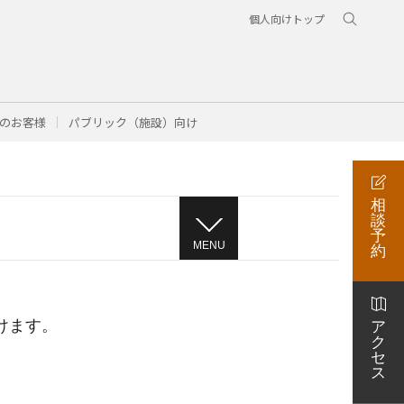
個人向けトップ
のお客様
パブリック（施設）向け
相
談
予
MENU
約
けます。
ア
ク
セ
ス