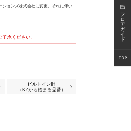
ューションズ株式会社に変更、それに伴い
フ
ロ
ア
ガ
イ
ご了承ください。
ド
ビルトインIH
（KZから始まる品番）