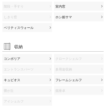
階段・手すり
室内窓
しきり窓
ホシ姫サマ
ベリティスウォール
収納
コンポリア
クロークシェルフ
エントランスパーツ
多用途収納
キュビオス
フレームシェルフ
畳が丘
掘座卓
アイシェルフ