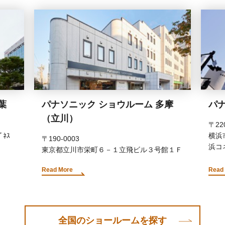
葉
パナソニック ショウルーム 多摩
パナ
（立川）
〒220
ﾞﾈｽ
横浜
〒190-0003
浜コ
東京都立川市栄町６－１立飛ビル３号館１Ｆ
Read More
Read
全国のショールームを探す