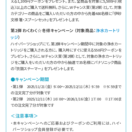
える1,100円クーポンをプレゼント。また、全商品を対象に5,500円（税
込）以上のご購入で送料無料。さらに、Wチャンス賞（第1弾）として、対象
カテゴリーの商品をご購入いただいた方の中から先着480名様に『伊砂
文様 箸・スプーンセット』をプレゼントします。
第2弾 わくわく☆冬得キャンペーン （対象商品：
浄水カートリ
ッジ
）
ハイ・パーツショップにて、第2弾キャンペーン期間中に対象の浄水カー
トリッジをご購入される方に、 購入時にすぐに使える550円クーポンを
プレゼント。さらに、Wチャンス賞（第2弾）として、対象の浄水カートリッ
ジをご購入をいただいた方の中から抽選で35名様にパナソニック商品
の『衣類スチーマー』 をプレゼントします。
●キャンペーン期間
・第１弾 2025/11/21（金） 9：00〜2025/12/11（木） 9：59 ※9：59まで
の注文完了分が対象です
・第２弾 2025/12/11（木） 10：00〜2026/1/16（金） 17：00 ※17：00ま
での注文完了分が対象です
＜注意事項＞
・本キャンペーンへのご応募およびクーポンのご利用には、ハイ・
パーツショップ会員登録が必要です。