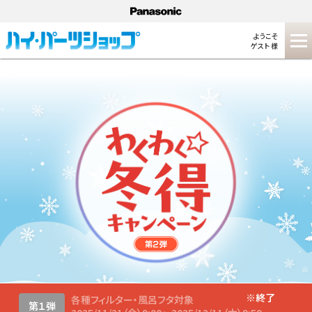
ようこそ
ゲスト 様
※終了
各種フィルター・風呂フタ対象
第１弾