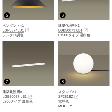
ペンダント×1
建築化照明×1
LGP8574LU1
LGB50073 LB1
シンクロ調色
L1500タイプ 温白色
建築化照明×1
スタンド×1
LGB50067 LB1
SF251BZ
L900タイプ 温白色
電球色
MODIFY