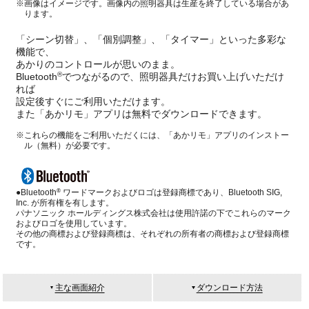
※画像はイメージです。画像内の照明器具は生産を終了している場合があ
ります。
「シーン切替」、「個別調整」、「タイマー」といった多彩な
機能で、
あかりのコントロールが思いのまま。
®
Bluetooth
でつながるので、照明器具だけお買い上げいただけ
れば
設定後すぐにご利用いただけます。
また「あかリモ」アプリは無料でダウンロードできます。
※これらの機能をご利用いただくには、「あかリモ」アプリのインストー
ル（無料）が必要です。
®
●Bluetooth
ワードマークおよびロゴは登録商標であり、Bluetooth SIG,
Inc. が所有権を有します。
パナソニック ホールディングス株式会社は使用許諾の下でこれらのマーク
およびロゴを使用しています。
その他の商標および登録商標は、それぞれの所有者の商標および登録商標
です。
主な画面紹介
ダウンロード方法