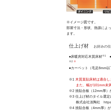
※イメージ図です。
部屋寸法・形状、熱源によ
ます。
仕上げ材
お好みの仕
※1
●床暖房対応木質床材
●
※2
※
●カーペット（毛足8mm以
※1
木質直貼床材は適合し
また、幅が101mm未満
※2 捨貼合板（12mm厚
※3 仕上げ材のタイル選
株式会社淡陶社
https
※4 捨貼合板（4mm厚）