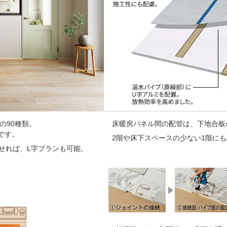
の90種類。
床暖房パネル間の配管は、下地合板
です。
2階や床下スペースの少ない1階に
せれば、L字プランも可能。