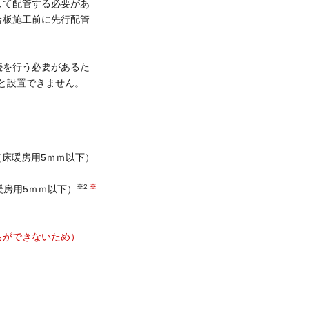
して配管する必要があ
合板施工前に先行配管
続を行う必要があるた
いと設置できません。
床暖房用5ｍｍ以下）
※2
※
房用5ｍｍ以下）
ちができないため）