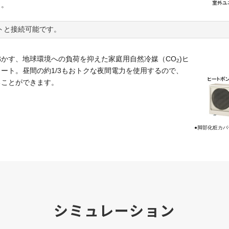
ら
。
トと接続可能です。
かす、地球環境への負荷を抑えた家庭用自然冷媒（CO
)ヒ
2
ート。昼間の約1/3もおトクな夜間電力を使用するので、
ることができます。
●脚部化粧カ
シミュレーション