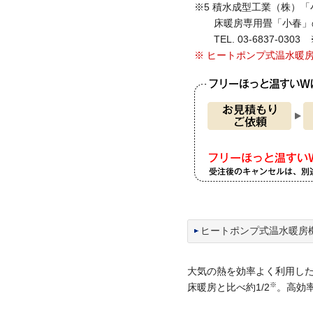
※5 積水成型工業（株）
床暖房専用畳「小春」の
TEL. 03-6837-0
※ ヒートポンプ式温水暖
ヒートポンプ式温水暖房
大気の熱を効率よく利用し
※
床暖房と比べ約1/2
。高効