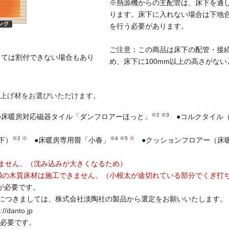
※熱源機からの主配管は、床下を通
ります。床下に入れない場合は下地
を行う必要があります。
ご注意：この商品は床下の配管・接
っては割付できない場合もあり
め、床下に100mm以上の高さがな
上げ材をお選びいただけます。
※2 ※3
床暖房対応磁器タイル「ダンフロアーほっと」
●コルクタイル（
※2
※
※4 ※5
※
下）
●床暖房専用畳「小春」
●クッションフロアー（床暖
ません。（沈み込みが大きくなるため）
の木質床材は施工できません。（小根太が途切れている部分でくぎ打
）が必要です。
定につきましては、株式会社淡陶社の製品から選定をお願いいたします。
://danto.jp
が必要です。