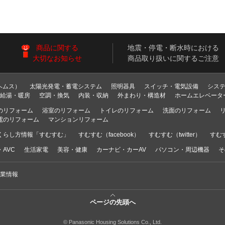
商品に関する
地震・停電・断水時における
大切なお知らせ
商品取り扱いに関するご注意
ヘムス）
太陽光発電・蓄電システム
照明器具
スイッチ・電気設備
シス
給湯・暖房
空調・換気
内装・収納
外まわり・構造材
ホームエレベータ
のリフォーム
浴室のリフォーム
トイレのリフォーム
洗面のリフォーム
電のリフォーム
マンションリフォーム
くらし方情報「すむすむ」
すむすむ（facebook）
すむすむ（twitter）
すむす
AVC
生活家電
美容・健康
カーナビ・カーAV
パソコン・周辺機器
そ
業情報
ページの先頭へ
© Panasonic Housing Solutions Co., Ltd.