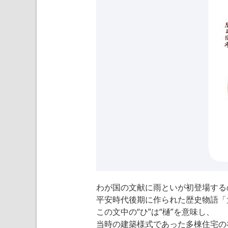
わが国の文献に雨といが初登場する
平安時代後期に作られた歴史物語「
この文中の“ひ”は“樋”を意味し、
当時の建築様式であった多棟住宅の