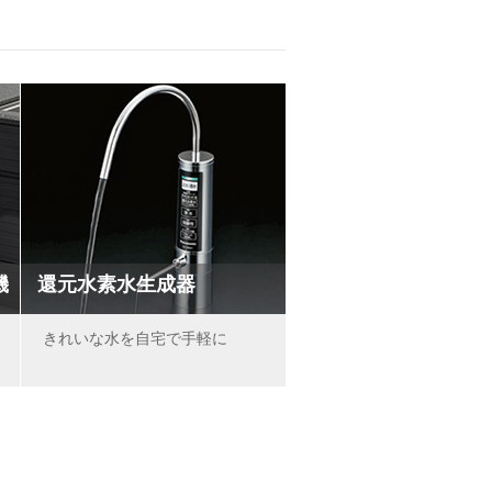
機
還元水素水生成器
きれいな水を自宅で手軽に