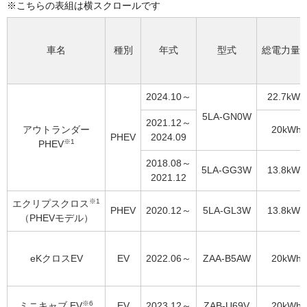
※
車名
種別
年式
型式
総電力量
2024.10～
22.7kWh
5LA-GN0W
2021.12～
アウトランダー
20kWh
PHEV
2024.09
※1
PHEV
2018.08～
5LA-GG3W
13.8kWh
2021.12
※1
エクリプスクロス
PHEV
2020.12～
5LA-GL3W
13.8kWh
（PHEVモデル）
eKクロスEV
EV
2022.06～
ZAA-B5AW
20kWh
※6
ミニキャブ EV
EV
2023.12～
ZAB-U69V
20kWh