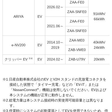
ZAA-FE0
2026.02～
ZAA-SNFE0
91kWh/
ARIYA
EV
66kWh
ZAA-FE0
2021.06～
ZAA-SNFE0
ZAA-ME0
2014.10～
40kWh/
e-NV200
EV
2019
24kWh
ZAB-VME0
※4
クリッパー EV
EV
2024.02～
ZAB-U79V
20kWh
日産自動車株式会社のEV とV2H スタンドの充放電コネクタを
接続した状態で「タイマー充電」などの「EV-IT」または
®
「NissanConnect
」機能は使用しないでください。EVおよび
本システムの機能が正常に動作しません。
総電力量は本システム接続時の実使用可能容量とは異なりま
す。
停電時にシステムの起動電源としてEVを使用できないため、停