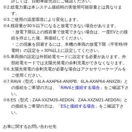
詳しくは、自動車販売店にご確認ください。
総電力量は本システム接続時の実使用可能容量とは異なりま
す。
ご使用の温度環境により変化します。
残容量が30％以下になると放電できない場合があります。
・放電下限以上の残容量で放電できない場合は、一度EVとの接
続を停止した後、再接続してください。
・この現象を回避するには、本機の車両の放電下限（平常時/停
電時）の設定を＋30%以上に設定してください。
車両側の設定は外部給電モードに設定する必要があります。外
部給電モードでは太陽光発電の余剰充電ができなくなります。
太陽光発電の余剰充電が必要な場合はアクセサリーケーブルを
ご使用ください。
RAV4（型式：6LA-AXAP64-ANXPB、6LA-AXAP64-ANXZB）と
の接続をご希望の方は、「
RAV4と接続する場合
」をご確認下さ
い。
ES（型式：ZAA-XXZM26-AEDGN、ZAA-XXZM21-AEDGN）と
の接続をご希望の方は、「
ESと接続する場合
」をご確認下さ
い。
お車に関するお問い合わせ先