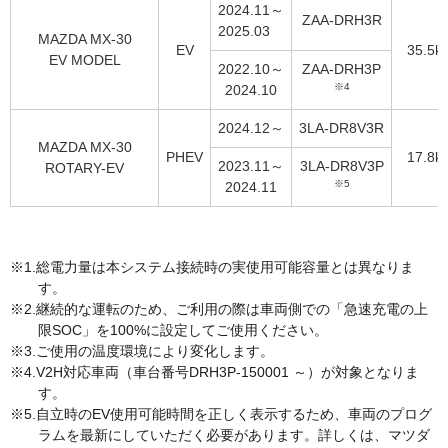
2024.11～
ZAA-DRH3R
2025.03
MAZDA MX-30
EV
35.5k
EV MODEL
2022.10～
ZAA-DRH3P
※4
2024.10
2024.12～
3LA-DR8V3R
MAZDA MX-30
PHEV
17.8k
2023.11～
3LA-DR8V3P
ROTARY-EV
※5
2024.11
総電力量は本システム接続時の実使用可能容量とは異なりま
す。
継続的な運転のため、ご利用の際は車両側での「急速充電の上
限SOC」を100%に設定してご使用ください。
ご使用の温度環境により変化します。
V2H対応車両（車台番号DRH3P-150001 ～）が対象となりま
す。
自立時のEV使用可能時間を正しく表示するため、車両のプログ
ラムを最新にしていただく必要があります。詳しくは、マツダ