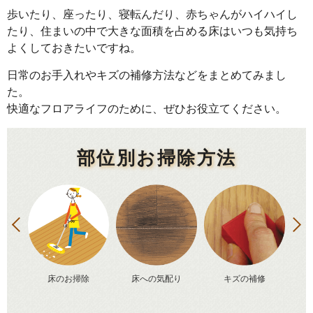
歩いたり、座ったり、寝転んだり、赤ちゃんがハイハイし
たり、住まいの中で大きな面積を占める床はいつも気持ち
よくしておきたいですね。
日常のお手入れやキズの補修方法などをまとめてみまし
た。
快適なフロアライフのために、ぜひお役立てください。
部位別お掃除方法
P
N
r
e
e
x
v
t
段・
床のお掃除
床への気配り
キズの補修
床