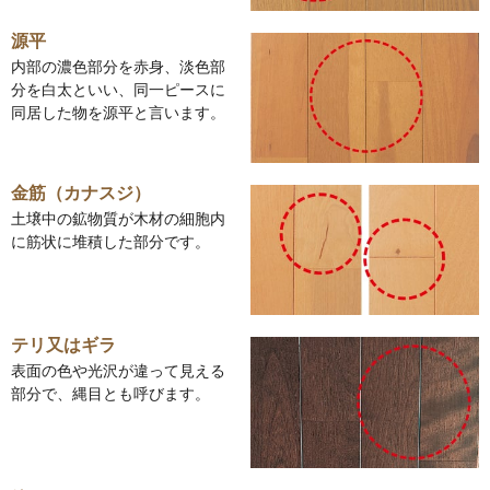
源平
内部の濃色部分を赤身、淡色部
分を白太といい、同一ピースに
同居した物を源平と言います。
金筋（カナスジ）
土壌中の鉱物質が木材の細胞内
に筋状に堆積した部分です。
テリ又はギラ
表面の色や光沢が違って見える
部分で、縄目とも呼びます。