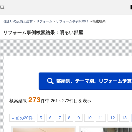
こ
こ
か
ら
本
住まいの設備と建材
>
リフォーム
>
リフォーム事例1000！
>
検索結果
文
で
す
リフォーム事例検索結果：明るい部屋
。
273
検索結果
件中
261
～
273
件目を表示
« 前の20件
5
6
7
8
9
10
11
12
13