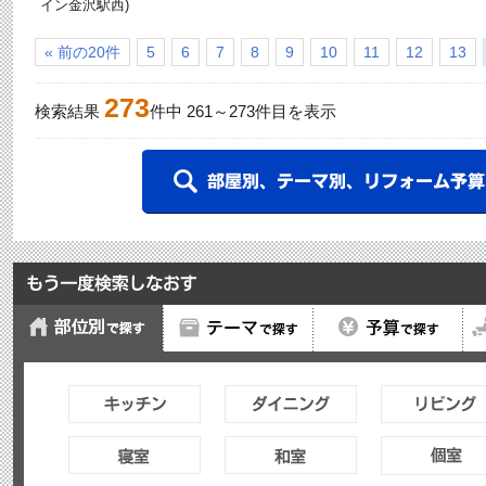
イン金沢駅西)
« 前の20件
5
6
7
8
9
10
11
12
13
273
検索結果
件中
261
～
273
件目を表示