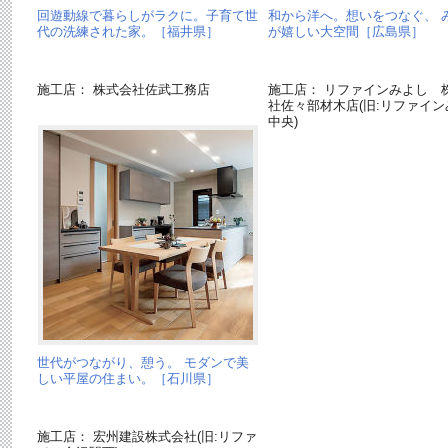
回遊動線で暮らしがラクに。子育て世
和から洋へ。想いをつなぐ、 
代の洗練された家。［福井県］
が嬉しい大空間［広島県］
施工店： 株式会社佐武工務店
施工店： リファインみよし 
社佐々部材木店(旧:リファイン
中央)
世代がつながり、憩う。 モダンで美
しい平屋の住まい。［石川県］
施工店： 宏州建設株式会社(旧:リファ