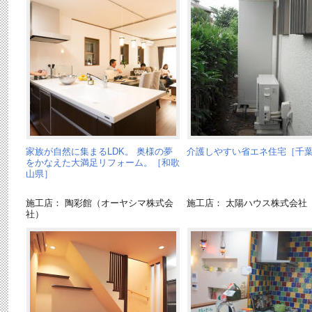
家族が自然に集まるLDK。 奥様の夢
介護しやすい省エネ住宅［千
をかなえた大満足リフォーム。［和歌
山県］
施工店： 陶彩館（オーヤシマ株式会
施工店： 太陽ハウス株式会社
社）