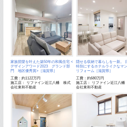
家族団欒を叶えた築50年の和風住宅 <
隠せる収納で暮らしを一新。 
デザインアワード2023 グランド部
特別にするホテルライクなマ
門 地区優秀賞>［滋賀県］
リフォーム［滋賀県］
工費：約1122万円
工費：約680万円
施工店： リファイン近江八幡 株式
施工店： リファイン近江八幡
会社東和不動産
会社東和不動産