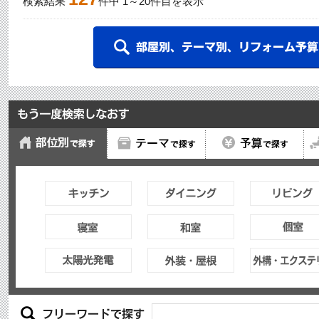
検索結果
件中
1
～
20
件目を表示