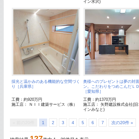
イン水沢)
採光と温かみのある機能的な空間づく
奥様へのプレゼントは夢の対
り［兵庫県］
ン。こだわりをつめこんだＬ
［愛知県］
工費：約920万円
工費：約1370万円
施工店： ＮＩＩ建築サービス（株）
施工店： 矢野建設株式会社(旧
インみなと)
« 前の20件
1
2
3
4
5
6
7
次の20件 »
127