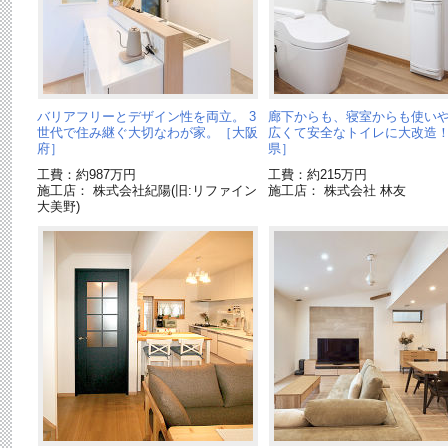
バリアフリーとデザイン性を両立。 3
廊下からも、寝室からも使い
世代で住み継ぐ大切なわが家。［大阪
広くて安全なトイレに大改造
府］
県］
工費：約987万円
工費：約215万円
施工店： 株式会社紀陽(旧:リファイン
施工店： 株式会社 林友
大美野)