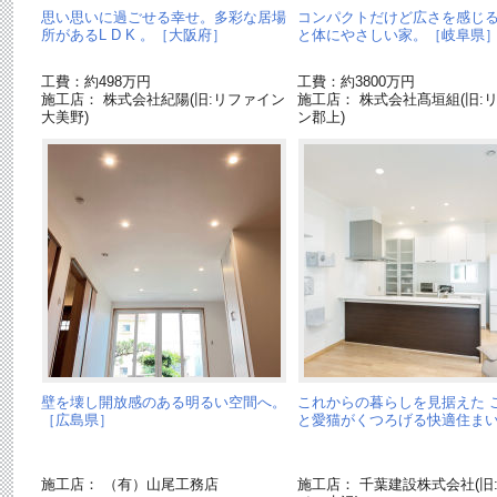
思い思いに過ごせる幸せ。多彩な居場
コンパクトだけど広さを感じる
所があるL D K 。［大阪府］
と体にやさしい家。［岐阜県
工費：約498万円
工費：約3800万円
施工店： 株式会社紀陽(旧:リファイン
施工店： 株式会社髙垣組(旧:
大美野)
ン郡上)
壁を壊し開放感のある明るい空間へ。
これからの暮らしを見据えた 
［広島県］
と愛猫がくつろげる快適住まい
施工店： （有）山尾工務店
施工店： 千葉建設株式会社(旧