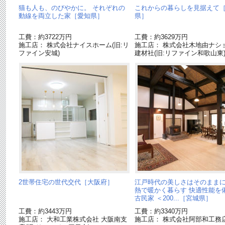
猫も人も、のびやかに。 それぞれの
これからの暮らしを見据えて
動線を両立した家［愛知県］
県］
工費：約3722万円
工費：約3629万円
施工店： 株式会社ナイスホーム(旧:リ
施工店： 株式会社木地由ナシ
ファイン安城)
建材社(旧:リファイン和歌山東
2世帯住宅の世代交代［大阪府］
江戸時代の美しさはそのまま
熱で暖かく暮らす 快適性能を
古民家 ＜200...［宮城県］
工費：約3443万円
工費：約3340万円
施工店： 大和工業株式会社 大阪南支
施工店： 株式会社阿部和工務