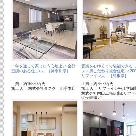
一年を通して家じゅう心地よい 全館
音楽を心ゆくまで堪能できる 
空調のある住まい。［神奈川県］
ンス風こだわり複合住宅 ＜20
リファイン大...［島根県］
工費：約16830万円
工費：約7500万円
施工店： 株式会社タスク 山手本店
施工店： リファイン松江学
株式会社内田工務店(旧:リファ
江学園通り)