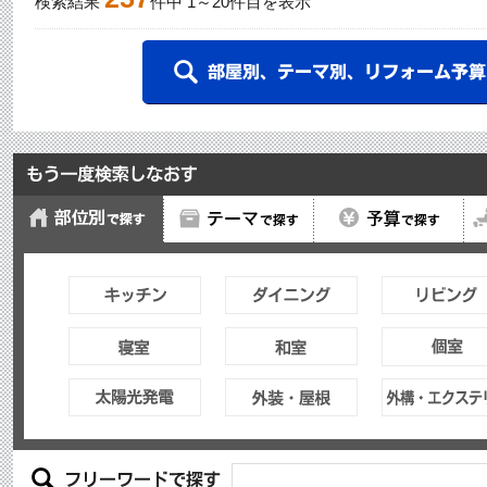
検索結果
件中
1
～
20
件目を表示