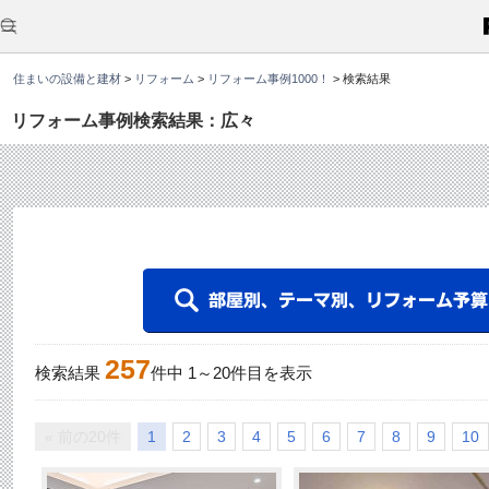
こ
こ
か
ら
本
住まいの設備と建材
>
リフォーム
>
リフォーム事例1000！
>
検索結果
文
で
す
リフォーム事例検索結果：広々
。
257
検索結果
件中
1
～
20
件目を表示
« 前の20件
1
2
3
4
5
6
7
8
9
10