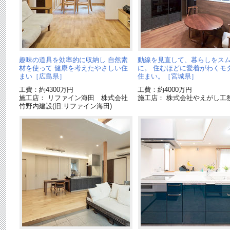
趣味の道具を効率的に収納し 自然素
動線を見直して、暮らしをス
材を使って 健康を考えたやさしい住
に。 住むほどに愛着がわくモ
まい［広島県］
住まい。［宮城県］
工費：約4300万円
工費：約4000万円
施工店： リファイン海田 株式会社
施工店： 株式会社やえがし工
竹野内建設(旧:リファイン海田)