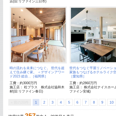
店(旧:リファイン三日市)
時の流れを未来につなぐ。 世代を超
世代をつなぐ平屋リノベーシ
えて住み継ぐ家。 ＜デザインアワー
家族もつなげるホテルライク
ド2023 総合...［福岡県］
［愛知県］
工費：約3000万円
工費：約2860万円
施工店： 杜プラス 株式会社協和木
施工店： 株式会社ナイスホーム
材(旧:リファイン春日)
ファイン安城)
« 前の20件
1
2
3
4
5
6
7
8
9
10
257