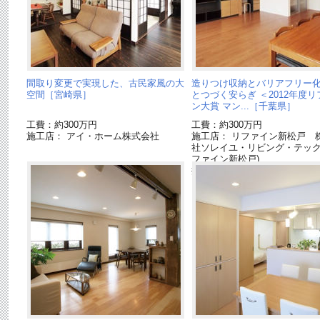
間取り変更で実現した、古民家風の大
造りつけ収納とバリアフリー
空間［宮崎県］
とつづく安らぎ ＜2012年度
ン大賞 マン...［千葉県］
工費：約300万円
工費：約300万円
施工店： アイ・ホーム株式会社
施工店： リファイン新松戸 
社ソレイユ・リビング・テック(
ファイン新松戸)
採用商品：壁面収納 キュビ