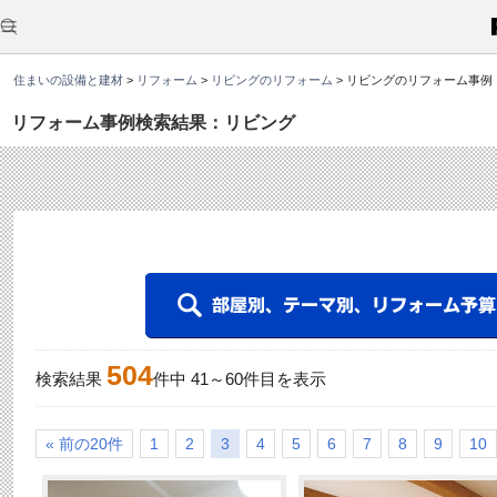
こ
こ
か
ら
本
住まいの設備と建材
>
リフォーム
>
リビングのリフォーム
>
リビングのリフォーム事例
文
で
す
リフォーム事例検索結果：リビング
。
504
検索結果
件中
41
～
60
件目を表示
« 前の20件
1
2
3
4
5
6
7
8
9
10