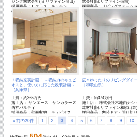
ジング株式会社(旧:リファイン蒲田)
式会社(旧:リファイン備前)
採用商品：Ｌクラス キッチン
採用商品：リビングステーショ
採用商品：USUI-TA［ウスイータ］
了品]
！収納充実計画！ ～収納力のキュビ
広々ゆったりのリビングダイ
オスと、使い方に応じた改装計画～
［和歌山県］
［兵庫県］
工費：約365万円
工費：約374万円
施工店： サンエース サンカラーズ
施工店： 株式会社木地由ナシ
西神パルティ
建材社(旧:リファイン和歌山東
採用商品：壁面収納 キュビオス
採用商品：内装ドア・間仕切
採用商品：収納用建具 ベリティス
ティス
« 前の20件
1
2
3
4
5
6
7
8
9
10
採用商品：内装ドア ベリティス
採用商品：床材 フィットフ
採用商品：LED照明 ダウンライト
採用商品：照明 建築化照明
504