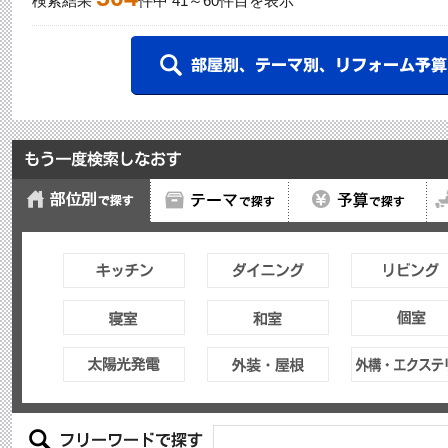
検索結果
件中
41
～
60
件目を表示