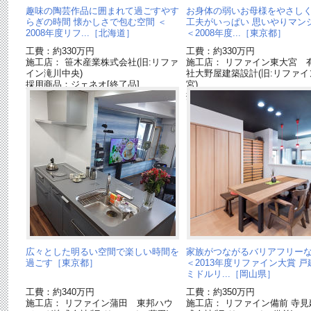
趣味の陶芸作品に囲まれて過ごすやす
お身体の弱いお母様をやさし
らぎの時間 懐かしさで包む空間 ＜
工夫がいっぱい 思いやりマン
2008年度リフ...［北海道］
＜2008年度...［東京都］
工費：約330万円
工費：約330万円
施工店： 笹木産業株式会社(旧:リファ
施工店： リファイン東大宮 
イン滝川中央)
社大野屋建築設計(旧:リファイ
採用商品：ジェネオ[終了品]
宮)
採用商品：壁面収納 キュビ
広々とした明るい空間で楽しい時間を
家族がつながるバリアフリー
過ごす［東京都］
＜2013年度リファイン大賞 
ミドルリ...［岡山県］
工費：約340万円
工費：約350万円
施工店： リファイン蒲田 東邦ハウ
施工店： リファイン備前 寺見