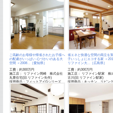
ご高齢のお母様や帰省されたお子様へ
省エネと快適な空間の両立を実
の配慮がいっぱい 心づかいのある大
子いっしょにエコする家 ＜20
空間 ＜2008...［愛知県］
リファイン大...［広島県］
工費：約300万円
工費：約300万円
施工店： リファイン岡崎 株式会社
施工店： リファイン駅家 株
丸豊住宅(旧:リファイン矢作)
古川(旧:リファイン駅家)
採用商品：フィットアイGシリーズ
採用商品：キッチン リビン
[終了品]
ションL[終了品]