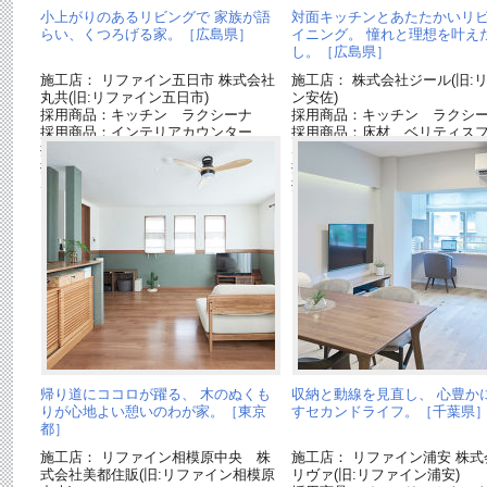
小上がりのあるリビングで 家族が語
対面キッチンとあたたかいリ
らい、くつろげる家。［広島県］
イニング。 憧れと理想を叶え
し。［広島県］
施工店： リファイン五日市 株式会社
施工店： 株式会社ジール(旧:
丸共(旧:リファイン五日市)
ン安佐)
採用商品：キッチン ラクシーナ
採用商品：キッチン ラクシ
採用商品：インテリアカウンター
採用商品：床材 ベリティス
採用商品：収納用建具 ベリティス
S
採用商品：床材 ベリティスフロアー
採用商品：照明器具
S
採用商品：ベリティス スマ
帰り道にココロが躍る、 木のぬくも
収納と動線を見直し、 心豊か
りが心地よい憩いのわが家。［東京
すセカンドライフ。［千葉県
都］
施工店： リファイン相模原中央 株
施工店： リファイン浦安 株式
式会社美都住販(旧:リファイン相模原
リヴァ(旧:リファイン浦安)