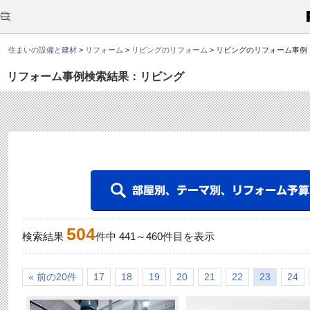
こ
こ
か
ら
本
住まいの設備と建材
>
リフォーム
>
リビングのリフォーム
>
リビングのリフォーム事例
文
で
す
リフォーム事例検索結果：リビング
。
504
検索結果
件中
441
～
460
件目を表示
« 前の20件
17
18
19
20
21
22
23
24