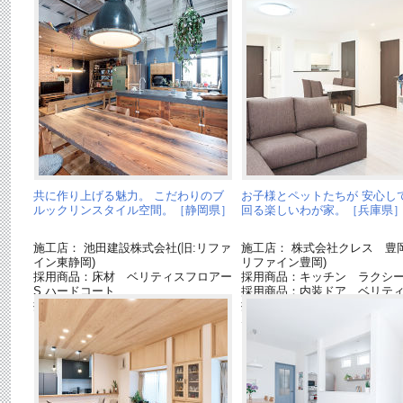
共に作り上げる魅力。 こだわりのブ
お子様とペットたちが 安心し
ルックリンスタイル空間。［静岡県］
回る楽しいわが家。［兵庫県
施工店： 池田建設株式会社(旧:リファ
施工店： 株式会社クレス 豊岡
イン東静岡)
リファイン豊岡)
採用商品：床材 ベリティスフロアー
採用商品：キッチン ラクシ
S ハードコート
採用商品：内装ドア ベリテ
採用商品：照明器具
採用商品：床材 ベリティス
S