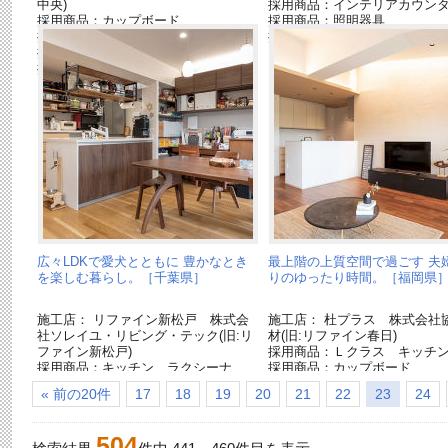
中央)
採用商品：インテリアカウン
採用商品：カップボード
採用商品：照明器具
採用商品：インテリアカウンター
採用商品：玄関収納 コンポ
採用商品：照明器具
採用商品：幕板 ベリティス
広々LDKで愛犬とともに 豊かなとき
最上階の上質空間で過ごす 夫
を楽しむ暮らし。［千葉県］
りのゆったり時間。［福岡県
施工店： リファイン新松戸 株式会
施工店： 杜プラス 株式会社
社ソレイユ・リビング・テック(旧:リ
材(旧:リファイン春日)
ファイン新松戸)
採用商品：Ｌクラス キッチ
採用商品：キッチン ラクシーナ
採用商品：カップボード
採用商品：カップボード
採用商品：床材 ベリティス
« 前の20件
17
18
19
20
21
22
23
24
採用商品：壁面収納 キュビオス
W
採用商品：フレームシェルフ
504