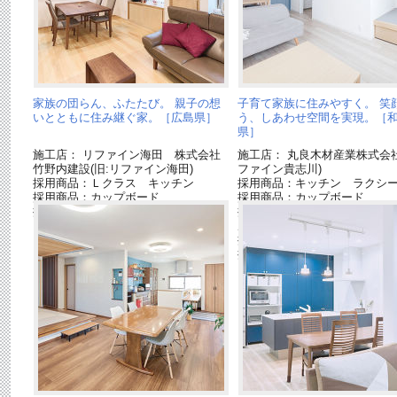
家族の団らん、ふたたび。 親子の想
子育て家族に住みやすく。 笑
いとともに住み継ぐ家。［広島県］
う、しあわせ空間を実現。［
県］
施工店： リファイン海田 株式会社
施工店： 丸良木材産業株式会社
竹野内建設(旧:リファイン海田)
ファイン貴志川)
採用商品：Ｌクラス キッチン
採用商品：キッチン ラクシ
採用商品：カップボード
採用商品：カップボード
採用商品：照明器具
採用商品：内装ドア クラフ
ル
採用商品：畳が丘
採用商品：USUI-TA［ウスイ