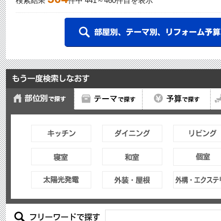
検索結果
件中
441
～
460
件目を表示