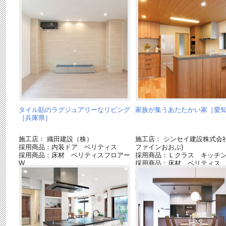
タイル貼のラグジュアリーなリビング
家族が集うあたたかい家［愛
［兵庫県］
施工店： 織田建設（株）
施工店： シンセイ建設株式会社
採用商品：内装ドア ベリティス
ファインおおぶ)
採用商品：床材 ベリティスフロアー
採用商品：Ｌクラス キッチ
W
採用商品：床材 ベリティス
採用商品：内装ドア ベリテ
採用商品：LED照明 ダウン
採用商品：インターホン・テ
ホン