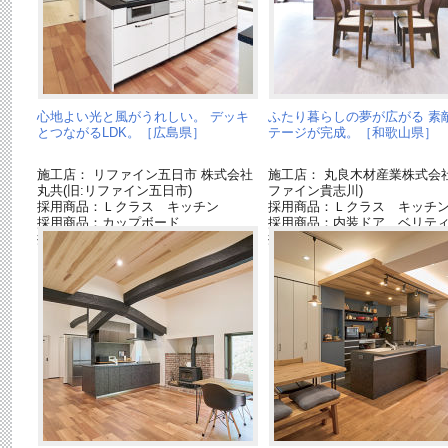
心地よい光と風がうれしい。 デッキ
ふたり暮らしの夢が広がる 素
とつながるLDK。［広島県］
テージが完成。［和歌山県］
施工店： リファイン五日市 株式会社
施工店： 丸良木材産業株式会社
丸共(旧:リファイン五日市)
ファイン貴志川)
採用商品：Ｌクラス キッチン
採用商品：Ｌクラス キッチ
採用商品：カップボード
採用商品：内装ドア ベリテ
採用商品：インテリアカウンター
採用商品：床材 ラピスタイ
ー