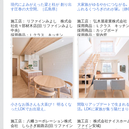
現代によみがえった梁と柱が 創り出
大家族がゆるやかにつながる｡
す圧巻の大空間。［広島県］
ふれるくつろぎのわが家｡［静
施工店： リファインみよし 株式会
施工店： 弘木屋産業株式会社
社佐々部材木店(旧:リファインみよし
採用商品：Ｌクラス キッチ
中央)
採用商品：カップボード
採用商品：Ｌクラス キッチン
採用商品：室内窓
採用商品：内装ドア ベリティス
採用商品：掘座卓
採用商品：床材 ベリティスフロアー
採用商品：スリット格子 ベ
W
採用商品：インテリアカウンター
採用商品：照明器具
小さなお孫さんも大喜び！ 明るくな
間取りアップデートで生まれ
ったLDKでお出迎え。
活｡ LDKに家族が集う陽だまり
施工店： 八幡コーポレーション株式
施工店： 株式会社ナイスホーム
会社 しらさぎ姫路店(旧:リファイン
ファイン安城)