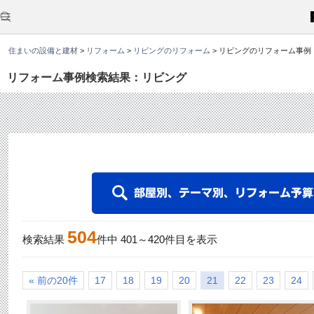
こ
こ
か
ら
本
住まいの設備と建材
>
リフォーム
>
リビングのリフォーム
>
リビングのリフォーム事例
文
で
す
リフォーム事例検索結果：リビング
。
504
検索結果
件中
401
～
420
件目を表示
« 前の20件
17
18
19
20
21
22
23
24