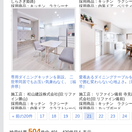
しらさぎ姫路)
採用商品：キッチン ラクシ
採用商品：キッチン ラクシーナ
採用商品：内装ドア ベリテ
採用商品：カップボード
採用商品：内装ドア ベリティス
採用商品：床材 ベリティスフロアー
S
採用商品：照明器具
専用ダイニングキッチンを新設。 二
愛着あるダイニングテーブルを
世帯同居でもお互い気兼ねなく。［福
で囲む変わらない心地よさ｡［
井県］
県］
施工店： 松山建設株式会社(旧:リファ
施工店： リファイン備前 寺見
イン勝山)
式会社(旧:リファイン備前)
採用商品：キッチン ラクシーナ
採用商品：キッチン ラクシ
採用商品：内装ドア クラフトレーベ
採用商品：カップボード
ル
採用商品：床材 ベリティス
« 前の20件
17
18
19
20
21
22
23
24
採用商品：床材 ベリティス
S
504