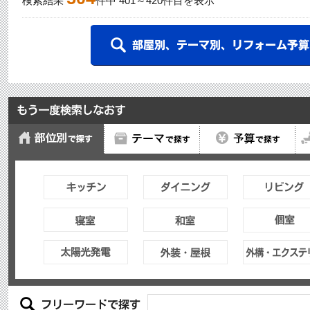
検索結果
件中
401
～
420
件目を表示