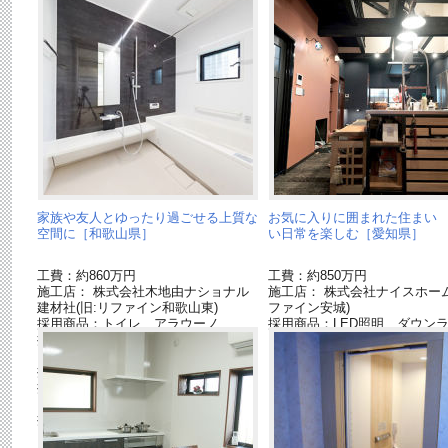
家族や友人とゆったり過ごせる上質な
お気に入りに囲まれた住まい
空間に［和歌山県］
い日常を楽しむ［愛知県］
工費：約860万円
工費：約850万円
施工店： 株式会社木地由ナショナル
施工店： 株式会社ナイスホーム
建材社(旧:リファイン和歌山東)
ファイン安城)
採用商品：トイレ アラウーノ
採用商品：LED照明 ダウン
採用商品：洗面ドレッシング ウツク
シーズ
採用商品：バスルーム オフローラ
採用商品：インテリア建材 ベリティ
ス
採用商品：ストール小便器