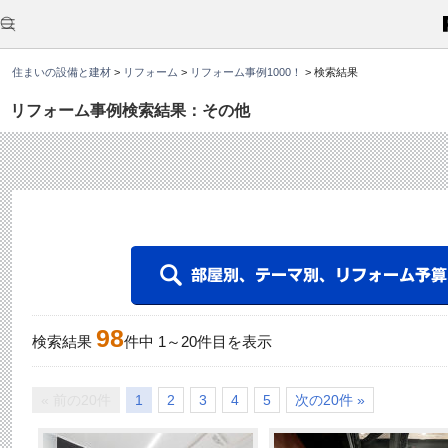
こ
こ
か
ら
本
住まいの設備と建材
>
リフォーム
>
リフォーム事例1000！
>
検索結果
文
で
す
リフォーム事例検索結果：その他
。
98
検索結果
件中
1
～
20
件目を表示
« 前の20件
1
2
3
4
5
次の20件 »