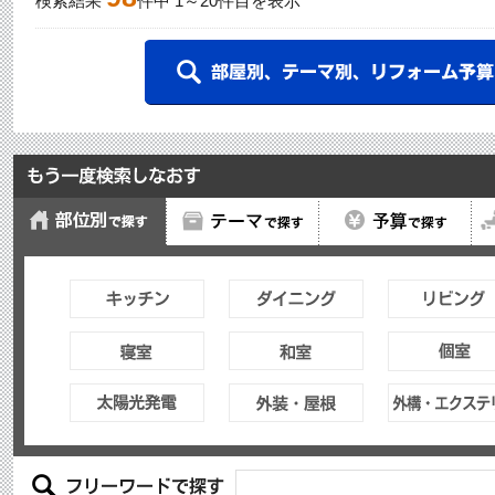
検索結果
件中
1
～
20
件目を表示