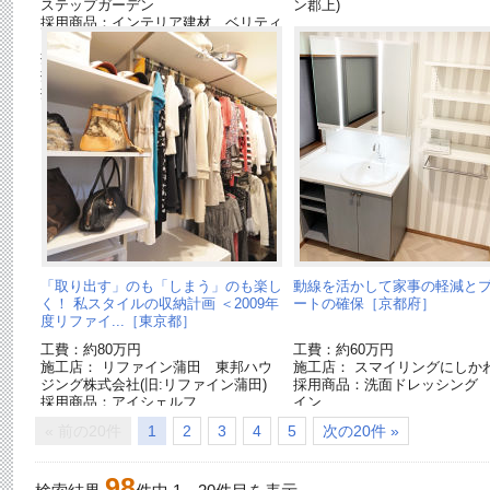
ステップガーデン
ン郡上)
採用商品：インテリア建材 ベリティ
ス
採用商品：内装ドア ベリティス
採用商品：照明器具
採用商品：床材 ベリティス
「取り出す」のも「しまう」のも楽し
動線を活かして家事の軽減と
く！ 私スタイルの収納計画 ＜2009年
ートの確保［京都府］
度リファイ...［東京都］
工費：約80万円
工費：約60万円
施工店： リファイン蒲田 東邦ハウ
施工店： スマイリングにしか
ジング株式会社(旧:リファイン蒲田)
採用商品：洗面ドレッシング
採用商品：アイシェルフ
イン
採用商品：フローリング ア
« 前の20件
1
2
3
4
5
次の20件 »
ックシリーズ
採用商品：ベリティス クラフ
ベル
98