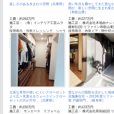
楽しさのある水まわり空間［兵庫県］
長い年月を費やしてきた昔な
間が、新しい空間に生まれ変
［和歌山県］
工費：約264万円
工費：約227万円
施工店： （有）インテリア工芸ムラ
施工店： 株式会社木地由ナシ
タ
建材社(旧:リファイン和歌山東
採用商品：洗面ドレッシング シーラ
採用商品：内装ドア・間仕切
イン
ティス
採用商品：LED照明 美ルック
採用商品：床材 フィットフ
採用商品：内装ドア ベリティス
採用商品：造作部材 ベリテ
採用商品：Archi-spec YUKA
立派な箪笥や使いにくいクローゼット
昔ながらの面影を活かした地
より広々見渡せるウォークインクロー
店舗兼住宅 ＜2013年度リフ
ゼットの方が片付...［兵庫県］
賞 戸建部門...［岐阜県］
工費：約150万円
工費：約123万円
施工店： サンエース リフォーム
施工店： 株式会社髙垣組(旧: