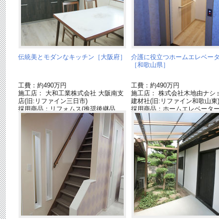
伝統美とモダンなキッチン［大阪府］
介護に役立つホームエレベー
［和歌山県］
工費：約490万円
工費：約490万円
施工店： 大和工業株式会社 大阪南支
施工店： 株式会社木地由ナシ
店(旧:リファイン三日市)
建材社(旧:リファイン和歌山東
採用商品：リフォムス(推奨後継品
採用商品：ホームエレベータ
「Ｌクラス」)