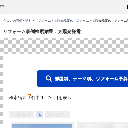
こ
こ
か
ら
本
住まいの設備と建材
>
リフォーム
>
太陽光発電のリフォーム
>
太陽光発電のリフォーム
文
で
す
リフォーム事例検索結果：太陽光発電
。
7
検索結果
件中
1
～
7
件目を表示
« 前の20件
1
次の20件 »