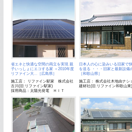
省エネと快適な空間の両立を実現 親
日本人の心に染みいる旧家で
子いっしょにエコする家 ＜2010年度
を送る ・・・旧家と最新設備
リファイン大...［広島県］
［和歌山県］
施工店： リファイン駅家 株式会社
施工店： 株式会社木地由ナシ
古川(旧:リファイン駅家)
建材社(旧:リファイン和歌山東
採用商品：太陽光発電 ＨＩＴ