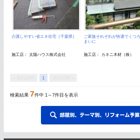
介護しやすい省エネ住宅［千葉県］
ご家族それぞれが快適でくつ
まいに
施工店： 太陽ハウス株式会社
施工店： カネニ木材（株）
« 前の20件
1
次の20件 »
7
検索結果
件中
1
～
7
件目を表示