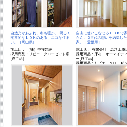
自然光があふれ、冬も暖か。 明るく
自由に使いこなせるＬＤＫで
開放的なＬＤＫのある、エコな住ま
らん。 3世代の想いを結集し
い。［岡山県］
家。［愛媛県］
施工店： （株）中祥建設
施工店： 有限会社 馬越工務
採用商品：リビエ クローゼット扉
採用商品：床材 オーマイテ
[終了品]
ー[終了品]
採用商品：リビエ クローゼ
[終了品]