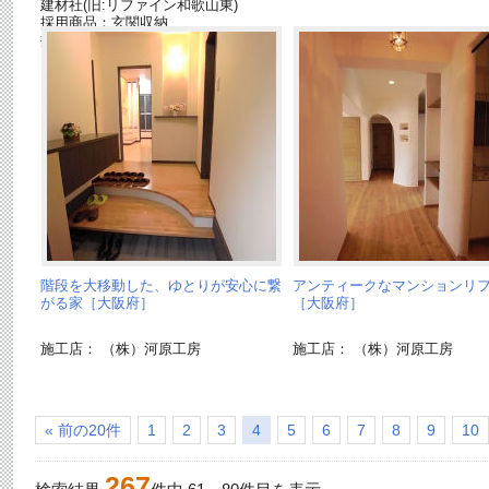
建材社(旧:リファイン和歌山東)
採用商品：玄関収納
採用商品：床材 ベリティス
階段を大移動した、ゆとりが安心に繋
アンティークなマンションリ
がる家［大阪府］
［大阪府］
施工店： （株）河原工房
施工店： （株）河原工房
« 前の20件
1
2
3
4
5
6
7
8
9
10
267