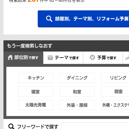
検索結果
件中
61
～
80
件目を表示