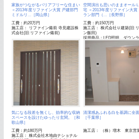
家族がつながるバリアフリーな住まい
空間演出も思いのままオール
＜2013年度リファイン大賞 戸建部門
宅 ＜2013年度リファイン大賞
ミドルリ...［岡山県］
ラン部門（...［長野県］
工費：約20万円
工費：約150万円
施工店： リファイン備前 寺見建設株
施工店： 株式会社Ｕ建築(旧:
式会社(旧:リファイン備前)
ン飯田)
採用商品：LED照明 ダウン
気になる段差を無くし、効率的な収納
清潔感あふれる白を基調に全
スペースを設けたゆったり玄関。［和
［千葉県］
歌山県］
工費：約180万円
施工店： （株）増木 東京営
施工店： 株式会社木地由ナショナル