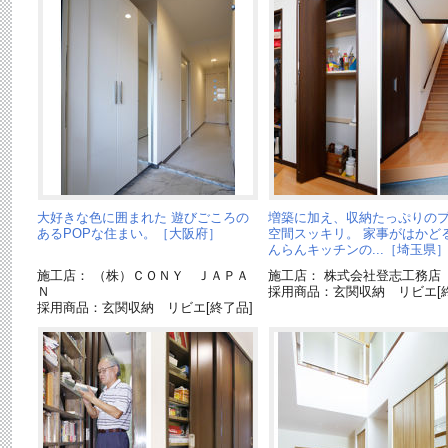
大好きな色に囲まれた 遊びごころの
増築に加え、収納たっぷりの
あるPOPな住まい。［大阪府］
空間スッキリ。 家事がはかど
んらんキッチンの...［埼玉県
施工店： （株）ＣＯＮＹ ＪＡＰＡ
施工店： 株式会社登志工務店
Ｎ
採用商品：玄関収納 リビエ[終
採用商品：玄関収納 リビエ[終了品]