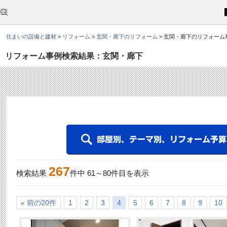
こ
こ
か
ら
本
住まいの設備と建材
>
リフォーム
>
玄関・廊下のリフォーム
>
玄関・廊下のリフォーム
文
で
す
リフォーム事例検索結果：玄関・廊下
。
267
検索結果
件中
61
～
80
件目を表示
« 前の20件
1
2
3
4
5
6
7
8
9
10