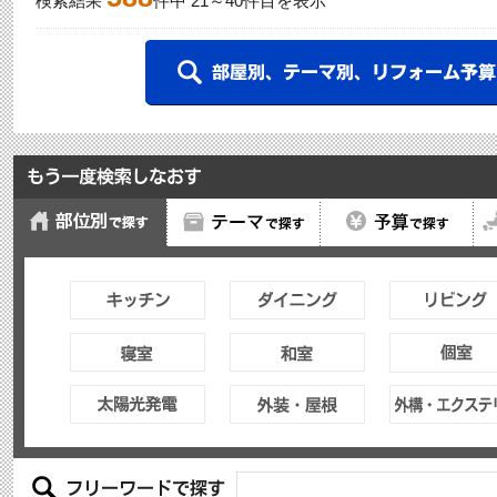
検索結果
件中
21
～
40
件目を表示