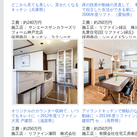
どこから見ても美しい。見せたくなる
床の段差や動線の見直して、 
キッチン［兵庫県］
で自立した生活ができる家に。
2006年度リファ...［愛知県］
工費：約240万円
工費：約250万円
施工店： サンエースサンカラーズリ
施工店： リファイン緑丘 株
フォーム神戸北店
丸豊住宅(旧:リファイン緑丘)
採用商品：キッチン ラクシーナ
採用商品：シーメイドSシリー
採用商品：Ｌクラス キッチン
品]
採用商品：LED照明 ダウンライト
採用商品：USUI-TA［ウスイータ］
採用商品：配線ダクト
オリジナルのカウンター収納で、いつ
アイランドキッチンで無駄の
でもキレイに ＜2012年度リファイン
動線に ＜2013年度リファイン
大賞 戸建部...［滋賀県］
建部門 セ...［長野県］
工費：約250万円
工費：約250万円
施工店： リファイン瀬田 株式会社
施工店： 有限会社住宅工房春(