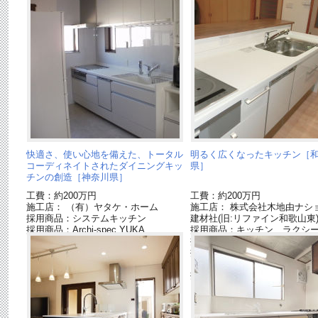
快適さ、使い心地を備えた、トータル
明るく広くなったキッチン［
コーディネイトされたダイニングキッ
県］
チンの創造［神奈川県］
工費：約200万円
工費：約200万円
施工店： （有）ヤタケ・ホーム
施工店： 株式会社木地由ナシ
採用商品：システムキッチン
建材社(旧:リファイン和歌山東
採用商品：Archi-spec YUKA
採用商品：キッチン ラクシ
採用商品：カップボード
採用商品：床材 ジョイハー
ー[終了品]
採用商品：LED照明 ダウン