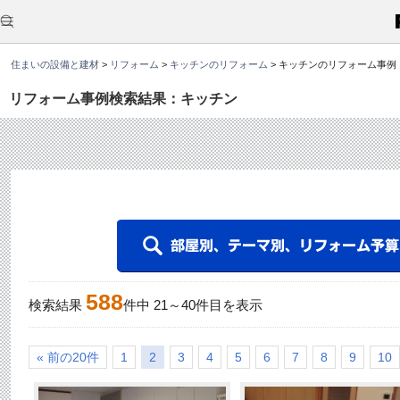
こ
こ
か
ら
本
住まいの設備と建材
>
リフォーム
>
キッチンのリフォーム
>
キッチンのリフォーム事例
文
で
す
リフォーム事例検索結果：キッチン
。
588
検索結果
件中
21
～
40
件目を表示
« 前の20件
1
2
3
4
5
6
7
8
9
10