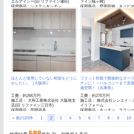
エルアイシー(旧:リファイン瀬田)
ァイン蟻ヶ崎)
採用商品：システムキッチン
採用商品：壁面収納 キュビ
採用商品：リビングステーションS[終
採用商品：リビングステーショ
了品]
了品]
ほとんど使用していない和室をどうに
フラット対面で開放的なオー
かしたい。［大阪府］
チンに！～バルコニーまで見
適空間！［兵庫県］
工費：約266万円
工費：約270万円
施工店： 大和工業株式会社 大阪南支
施工店： 株式会社シンエイ・
店(旧:リファイン三日市)
イリフォーム
採用商品：照明器具
採用商品：キッチン ラクシ
採用商品：キッチン ラクシーナ
採用商品：カップボード ア
« 前の20件
1
2
3
4
5
6
7
8
9
10
採用商品：Archi-spec YUKA
ウォール
採用商品：収納用建具 ベリティス
採用商品：造作部材 ベリテ
採用商品：インテリア建材 ベリティ
採用商品：照明 スポットラ
588
ス
採用商品：LED照明 ダウン