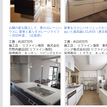
お隣の家を購入して、夢のガレージハ
家事をラクにパナソニックが
ウスに 愛車と暮らすガレージライフ
ぬいた最高級L-CLASS［東京
＜2010年度...［広島県］
工費：約207万円
工費：約210万円
施工店： リファイン海田 株式会社
施工店： リファイン蒲田 東
竹野内建設(旧:リファイン海田)
ジング株式会社(旧:リファイン
採用商品：キッチン リビングステー
採用商品：Ｌクラス キッチ
ションL[終了品]