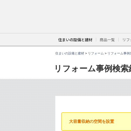
こ
こ
か
ら
本
文
で
す
。
住まいの設備と建材
商品一覧
リフ
住まいの設備と建材
>
リフォーム
>
リフォーム事例1
リフォーム事例検索
大容量収納の空間を設置