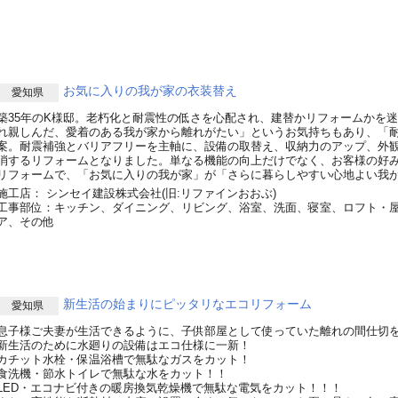
お気に入りの我が家の衣装替え
愛知県
築35年のK様邸。老朽化と耐震性の低さを心配され、建替かリフォームかを
れ親しんだ、愛着のある我が家から離れがたい」というお気持ちもあり、「耐
案。耐震補強とバリアフリーを主軸に、設備の取替え、収納力のアップ、外
消するリフォームとなりました。単なる機能の向上だけでなく、お客様の好
リフォームで、「お気に入りの我が家」が「さらに暮らしやすい心地よい我
施工店： シンセイ建設株式会社(旧:リファインおおぶ)
工事部位：キッチン、ダイニング、リビング、浴室、洗面、寝室、ロフト・
ア、その他
新生活の始まりにピッタリなエコリフォーム
愛知県
息子様ご夫妻が生活できるように、子供部屋として使っていた離れの間仕切
新生活のために水廻りの設備はエコ仕様に一新！
カチット水栓・保温浴槽で無駄なガスをカット！
食洗機・節水トイレで無駄な水をカット！！
LED・エコナビ付きの暖房換気乾燥機で無駄な電気をカット！！！