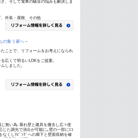
寒さ、そして電車の騒音の悩みも解決しま
下、外装・屋根、その他
ちの集う家へ～
ったことで、リフォームをお考えになられ
る広くて明るいLDKをご提案。
ームしました。
感じ無い為､垂れ壁と建具を撤去し広々使
ﾝに応じた調光で演出が可能に｡壁の一部にｴｺ
和室をなくしﾘﾋﾞﾝｸﾞへの廊下と壁面収納を確