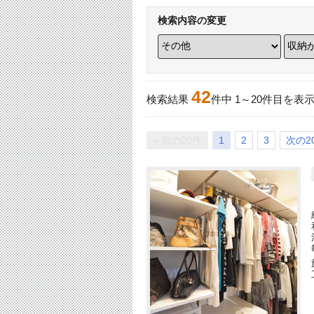
検索内容の変更
42
検索結果
件中
1
～
20
件目を表
« 前の20件
1
2
3
次の20