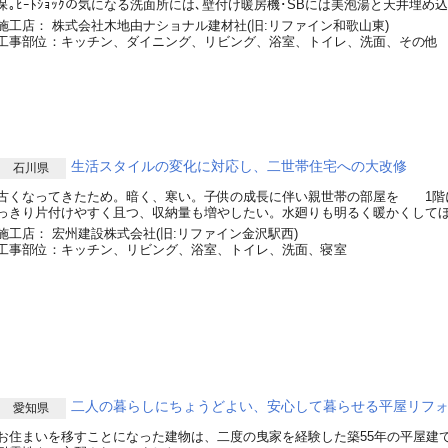
保｡ﾋｰﾄｼｮｯｸの気になる洗面所には､壁付け暖房機･SBには美泡湯と天井埋め
施工店： 株式会社木地由ナショナル建材社(旧:リファイン和歌山東)
工事部位：キッチン、ダイニング、リビング、浴室、トイレ、洗面、その他
生活スタイルの変化に対応し、二世帯住宅への大改修
石川県
古くなってきたため。暗く、寒い。子供の成長に伴い親世帯の部屋を 1階
っきり片付けやすく且つ、収納量も増やしたい。水廻りも明るく暖かくして
施工店： 宏州建設株式会社(旧:リファイン金沢駅西)
工事部位：キッチン、リビング、浴室、トイレ、洗面、寝室
二人の暮らしにちょうどよい、安心して暮らせる平屋リフ
愛知県
お住まいを移すことになった建物は、二度の曳家を経験した築55年の平屋建