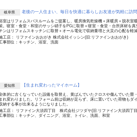
老後の一人住まい、毎日を快適に暮らしお友達が気軽に訪
岐阜県
浴室はリフォムスバスルームをご提案し、暖房換気乾燥機＋床暖房＋脱衣室
策。寝室・食堂・和室のサッシ硝子をPGに取替＋寝室・食堂・台所床材を真
チンはリフォムスキッチンに取替＋オール電化で収納量増と火災の心配を軽
施工店： リファインおおがき 株式会社イッシン(旧:リファインおおがき)
工事部位：キッチン、浴室、洗面
【生まれ変わったマイホーム】
愛知県
全体的に古くなっていた設備を取替え、黄ばんでいたクロスや傷んでいた畳
まれ変わりました。リフォーム前は収納が足らず、床に置いていた荷物もダ
収納する事が出来るようになりました。
施工店： リファイン大須四丁目 株式会社ジツダヤ(旧:リファイン大須四丁目
工事部位：キッチン、ダイニング、浴室、トイレ、洗面、和室