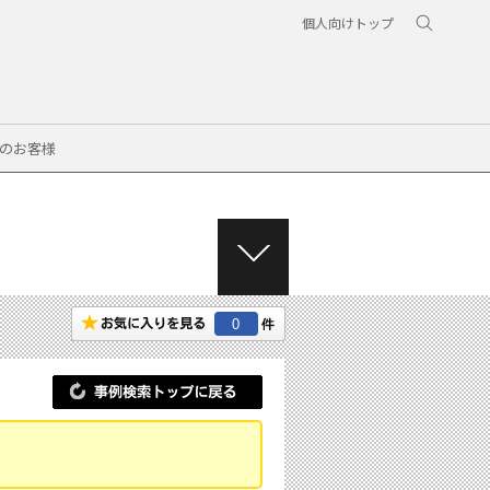
個人向けトップ
のお客様
M
E
N
0
U