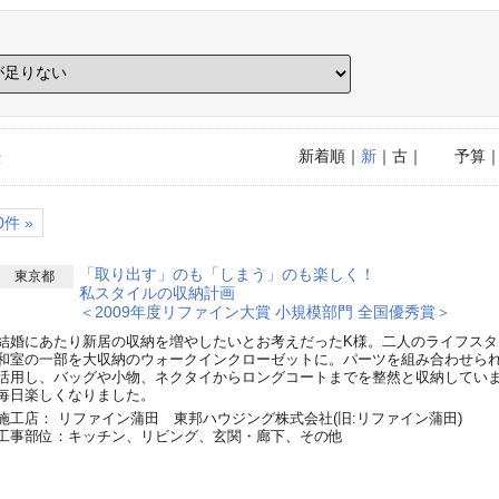
新着順
｜
新
｜古｜
予算
示
件 »
「取り出す」のも「しまう」のも楽しく！
東京都
私スタイルの収納計画
＜2009年度リファイン大賞 小規模部門 全国優秀賞＞
結婚にあたり新居の収納を増やしたいとお考えだったK様。二人のライフスタ
和室の一部を大収納のウォークインクローゼットに。パーツを組み合わせら
活用し、バッグや小物、ネクタイからロングコートまでを整然と収納してい
毎日楽しくなりました。
施工店： リファイン蒲田 東邦ハウジング株式会社(旧:リファイン蒲田)
工事部位：キッチン、リビング、玄関・廊下、その他