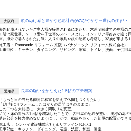
縦のぬけ感と豊かな色彩計画がのびやかな三世代の住まい
大阪府
海外勤務されていたご主人様が帰国されるにあたり、木造３階建ての奥様の
１階は親世帯、２，３階を子世帯のスペースとし、インテリア等好みが違う
画。海外で購入されたお気に入りの家具や鏡の配置も考慮し、家族が集まる
施工店： Panasonic リフォーム 京阪（パナソニック リフォーム株式会社）
工事部位：キッチン、ダイニング、リビング、浴室、トイレ、洗面、子供部
長年の願いをかなえた1.5帖のプチ増築
愛知県
「もっと日の当たる南側に和室を変えて仏間をつくりたい」
「1年前にリフォームしたばかりの居間はそのままに」
この二つを大前提に、大きく間取りを変更。
仏間・床の間分の1.5帖を増築したことで、各部屋の配置が整い、奥様の為の
構造部分を極力傷めないようにし、かつ、動線を良くした部屋の配置ができ
施工店： シンセイ建設株式会社(旧:リファインおおぶ)
工事部位：キッチン、ダイニング、浴室、洗面、和室、個室