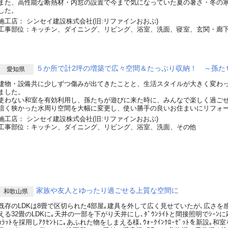
また、高性能な断熱材・内窓の設置で今まで気になっていた夏の暑さ・冬の
した。
施工店： シンセイ建設株式会社(旧:リファインおおぶ)
工事部位：キッチン、ダイニング、リビング、浴室、洗面、寝室、玄関・廊
５か所で計2坪の増築で広々空間＆たっぷり収納！ ～孫た
愛知県
建物・設備共に少しずつ傷みが出てきたことと、生活スタイルが大きく変わ
ました。
使わない和室を有効利用し、孫たちが遊びに来た時に、みんなで楽しく過ごせ
暗く狭かった水周り空間を大幅に変更し、使い勝手の良いお住まいにリフォ
施工店： シンセイ建設株式会社(旧:リファインおおぶ)
工事部位：キッチン、ダイニング、リビング、浴室、洗面、その他
家族や友人とゆったり過ごせる上質な空間に
和歌山県
既存のLDKは8畳で区切られた4部屋｡建具を外して広く見せていたが､広さを
える32畳のLDKに｡天井の一部を下がり天井にし､ﾀﾞｳﾝﾗｲﾄと間接照明でｼｰ
ｶﾗｯﾄを採用しｱｸｾﾝﾄに｡あふれた物をしまえる様､ｳｫｰｸｲﾝｸﾛｰｾﾞｯﾄを新設｡