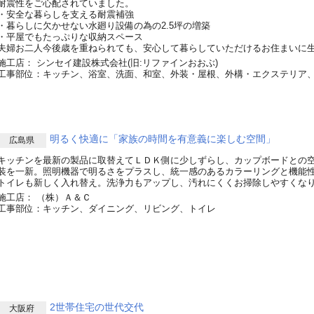
耐震性をご心配されていました。
・安全な暮らしを支える耐震補強
・暮らしに欠かせない水廻り設備の為の2.5坪の増築
・平屋でもたっぷりな収納スペース
夫婦お二人今後歳を重ねられても、安心して暮らしていただけるお住まいに
施工店： シンセイ建設株式会社(旧:リファインおおぶ)
工事部位：キッチン、浴室、洗面、和室、外装・屋根、外構・エクステリア
明るく快適に「家族の時間を有意義に楽しむ空間」
広島県
キッチンを最新の製品に取替えてＬＤＫ側に少しずらし、カップボードとの
装を一新。照明機器で明るさをプラスし、統一感のあるカラーリングと機能
トイレも新しく入れ替え。洗浄力もアップし、汚れにくくお掃除しやすくな
施工店： （株）Ａ＆Ｃ
工事部位：キッチン、ダイニング、リビング、トイレ
2世帯住宅の世代交代
大阪府