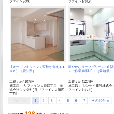
ファイン安城)
ファインおおぶ)
【オープンキッチンで家族が集えるＬ
爽やかなリーフグリーンのL型
ＤＫ】［愛知県］
ンで作業効率UP！［愛知県］
工費：約410万円
工費：約412万円
施工店： リファイン大須四丁目 株
施工店： シンセイ建設株式会社
式会社ジツダヤ(旧:リファイン大須四
ファインおおぶ)
丁目)
« 前の20件
1
2
3
4
5
6
7
次の20件 »
128