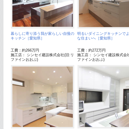
暮らしに寄り添う我が家らしい自慢の
明るいダイニングキッチンで
キッチン［愛知県］
な住まいへ［愛知県］
工費：約266万円
工費：約272万円
施工店： シンセイ建設株式会社(旧:リ
施工店： シンセイ建設株式会社
ファインおおぶ)
ファインおおぶ)