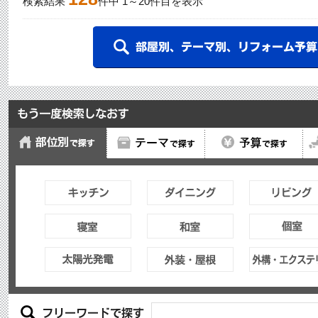
検索結果
件中
1
～
20
件目を表示