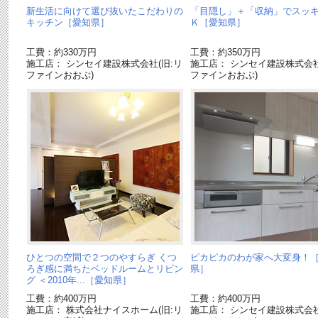
新生活に向けて選び抜いたこだわりの
「目隠し」＋「収納」でスッ
キッチン［愛知県］
Ｋ［愛知県］
工費：約330万円
工費：約350万円
施工店： シンセイ建設株式会社(旧:リ
施工店： シンセイ建設株式会社
ファインおおぶ)
ファインおおぶ)
ひとつの空間で２つのやすらぎ くつ
ピカピカのわが家へ大変身！
ろぎ感に満ちたベッドルームとリビン
県］
グ ＜2010年...［愛知県］
工費：約400万円
工費：約400万円
施工店： 株式会社ナイスホーム(旧:リ
施工店： シンセイ建設株式会社