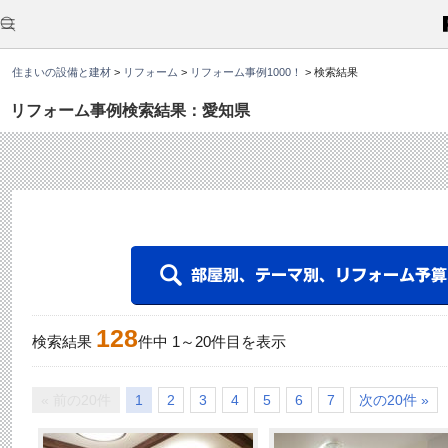
こ
こ
か
ら
本
住まいの設備と建材
>
リフォーム
>
リフォーム事例1000！
>
検索結果
文
で
す
リフォーム事例検索結果：愛知県
。
128
検索結果
件中
1
～
20
件目を表示
« 前の20件
1
2
3
4
5
6
7
次の20件 »