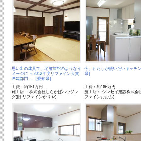
思い出の建具で、老舗旅館のようなイ
今、わたしが使いたいキッチ
メージに ＜2012年度リファイン大賞
県］
戸建部門 ...［愛知県］
工費：約151万円
工費：約186万円
施工店： 株式会社しらかばハウジン
施工店： シンセイ建設株式会社
グ(旧:リファインかりや)
ファインおおぶ)