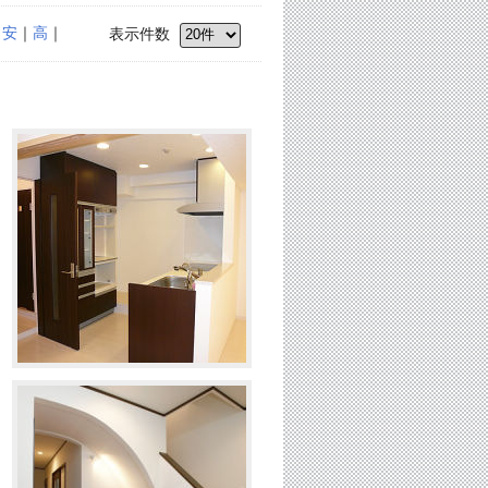
｜
安
｜
高
｜
表示件数