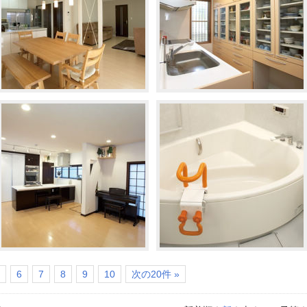
6
7
8
9
10
次の20件 »