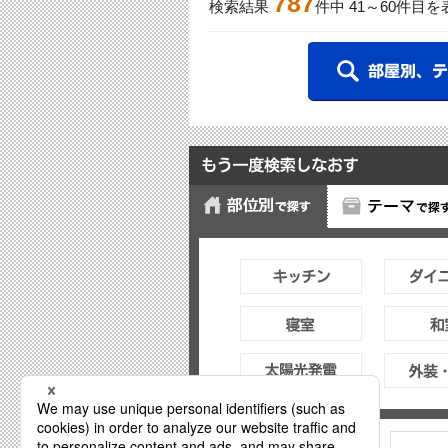
787
検索結果
件中
41
～
60
件目を