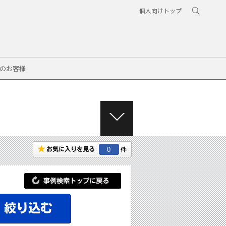
個人向けトップ
のお客様
M
E
N
0
U