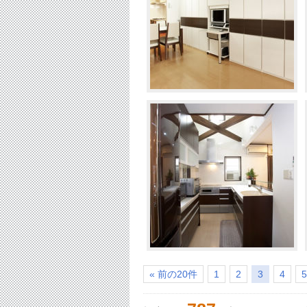
« 前の20件
1
2
3
4
5