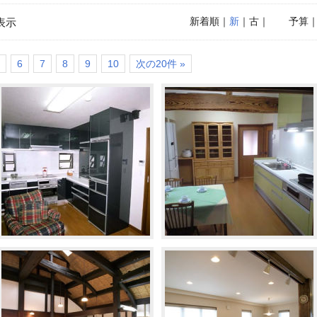
新着順
｜
新
｜古｜
予算
表示
6
7
8
9
10
次の20件 »