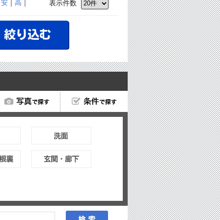
｜
安
｜
高
｜
表示件数