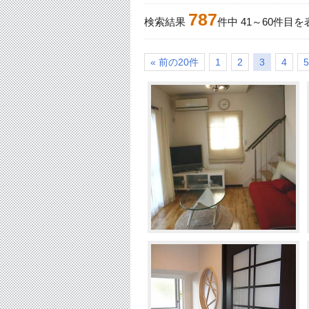
787
検索結果
件中
41
～
60
件目を
« 前の20件
1
2
3
4
5