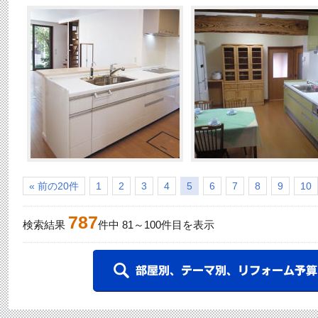
« 前の20件
1
2
3
4
5
6
7
8
9
10
787
検索結果
件中
81
～
100
件目を表示