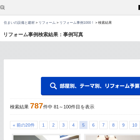
こ
こ
か
ら
本
住まいの設備と建材
>
リフォーム
>
リフォーム事例1000！
>
検索結果
文
で
す
リフォーム事例検索結果：事例写真
。
787
検索結果
件中
81
～
100
件目を表示
« 前の20件
1
2
3
4
5
6
7
8
9
10