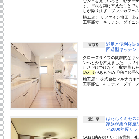
む夕日を見ていると、心が豊
す。屋根を架け替えたことで
しが降り注ぎ、ブックカフェ
施工店： リファイン海田 株式
工事部位：キッチン、ダイニ
満足と便利を詰
東京都
回遊型キッチン
クローズタイプの閉鎖的なキ
ンへと姿を変えました。ホワ
しさだけではなく、収納量も
ゆとり
があるため「娘にお手
施工店： 株式会社マルナカホ
工事部位：キッチン、ダイニ
はたらくミセス
愛知県
家族が集う床座
＜2008年度リ
G様は助産婦という職業柄、夜