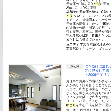
元倉庫の1階を居住
空間
に変え
2階に広いLDKを実現
築30年の元倉庫の建物の2階
とり
ある住まいにしたいとお考
すること、貨物用エレベータ
元倉庫の部分は、かつてN様の
の建物を分離・減築し矩形（く
斎を新設。和室は、障子を開
守れる広いLDK、将来ふたつ
暮らしにも備えています。
施工店： 平和住宅建設株式会社
工事部位：キッチン、ダイニ
吹き抜けに溢れ
愛知県
光に包まれて悠
＜2009年度リ
お仕事で海外への出張が多かっ
人が楽しく語り合うことでし
そこで、和室と洋室を一つにし
から光と風が入る気持ちのい
リビングの隣には和室を増築
ヨーロッパ風。広くなったベ
ゆとり
を生む工夫を随所に凝
施工店： 株式会社丹羽工務店 