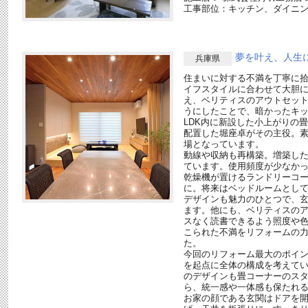
工事部位：キッチン、ダイニ
夢を叶え、人生
兵庫県
住まいに対する不満を丁寧に拾
イフスタイルに合わせて大胆に
え、ベリティスのアウトセッ
うにしたことで、暗かったキ
LDK内に新設した小上がりの
配置した堀座卓がその主役。
場となっています。
動線や収納も再構築。増築し
ています。使用頻度が少なか
乾燥機が置けるランドリーコ
に。将来はベッドルームとし
デザインも魅力のひとつで、玄
ます。他にも、ベリティスの
スなく読書できるよう照度や
こられた不満をリフォームの
た。
今回のリフォーム最大のポイ
を起点に全体の構成を考えてい
のデザインも畳コーナーのス
ら、統一感や一体感も保たれ
お家の顔である玄関はドアを