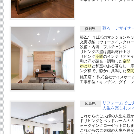
蘇る デザイナ
愛知県
築21年４LDKのマンションを
充実収納（ウォークインクロ
設備・内装 フルチェンジ
リビングの壁は無垢材仕上げ
リビング
空間
のインテリアテ
和と洋が融合・調和した
空間
ゆとり
と和室のある暮らし 
ング横で、静かに共鳴した
空
施工店： 株式会社ナイスホーム
工事部位：キッチン、ダイニ
リフォームでご
広島県
人生を楽しむス
これからのご夫婦の人生を豊か
ドリビングとベッドルームの
ォークインクローゼットにし
これからのご夫婦の人生を豊か