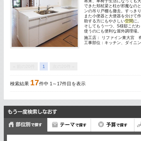
将来、車椅子生活になっても大
できた頬杖梁と柱が邪魔なの
ンの吊り戸棚も撤去。すっき
また小便器と大便器を分けて作
助する方にもやさしい
空間
に
そしてもう一つ、S様邸こだわ
使うのにも便利な屋外調理場
施工店： リファイン東大宮 有
工事部位：キッチン、ダイニ
« 前の20件
1
次の20件 »
17
検索結果
件中
1
～
17
件目を表示