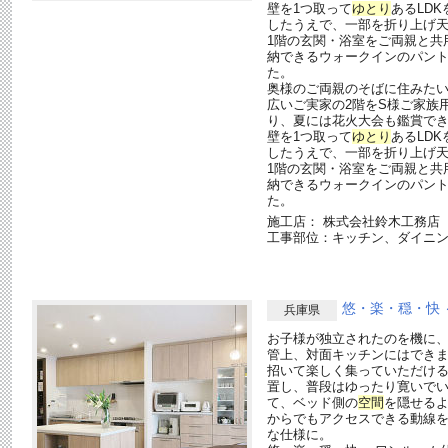
壁を1つ取って
ゆとり
あるLD
したうえで、一部を折り上げ
1階の玄関・浴室をご両親と共
納できるウォークインのパン
た。
奥様のご両親のそばに住みたい
広いご実家の2階をS様ご家族
り、夏には花火大会も鑑賞でき
壁を1つ取って
ゆとり
あるLD
したうえで、一部を折り上げ
1階の玄関・浴室をご両親と共
納できるウォークインのパン
た。
施工店： 株式会社鈴木工務店
工事部位：キッチン、ダイニ
悠・楽・穏・快
兵庫県
お子様が独立されたのを機に
管上、対面キッチンにはでき
招いて楽しく集っていただけ
置し、普段はゆったり寛いで
て、ベッド側の
空間
を隠せる
からでもアクセスできる動線
な仕様に。