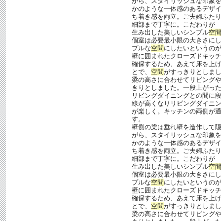
がら、スタイリッシュな印象
かのような一体感のあるデザ
ち着き感を両立。ご夫婦ふた
細部まで丁寧に。こだわりが
生み出した美しいシンプル
空
個室は必要最小限の大きさにし
プルな
空間
にしたいというのが
壁に囲まれたクローズドキッ
確保するため、あえて床を上
とで、
空間
がすっきりとしま
梁の高さに合わせてリビング
きりとしました。一段上がっ
リビングダイニングとの間に
線が高くなりリビングダイニ
が楽しく。キッチンの両側が
す。
壁側の梁は垂れ壁を造作して
がら、スタイリッシュな印象
かのような一体感のあるデザ
ち着き感を両立。ご夫婦ふた
細部まで丁寧に。こだわりが
生み出した美しいシンプル
空
個室は必要最小限の大きさにし
プルな
空間
にしたいというのが
壁に囲まれたクローズドキッ
確保するため、あえて床を上
とで、
空間
がすっきりとしま
梁の高さに合わせてリビング