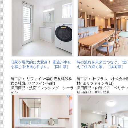
旧家を現代的に大変身！ 家族が幸せ
時の流れを未来につなぐ。 世
を感じる快適な住まい。［岡山県］
えて住み継ぐ家。［福岡県］
施工店： リファイン備前 寺見建設株
施工店： 杜プラス 株式会社
式会社(旧:リファイン備前)
材(旧:リファイン春日)
採用商品：洗面ドレッシング シーラ
採用商品：内装ドア ベリテ
イン
採用商品：照明器具