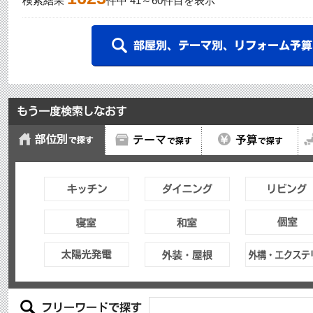
検索結果
件中
41
～
60
件目を表示