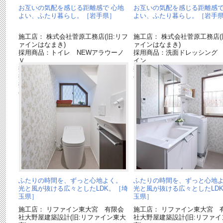
お互いの気配を感じる距離感で 心地
お互いの気配を感じる距離感で
よい、ふたり暮らし。［岩手県］
よい、ふたり暮らし。［岩手
施工店： 株式会社菅原工務店(旧:リフ
施工店： 株式会社菅原工務店(
ァインはなまき)
ァインはなまき)
採用商品：トイレ NEWアラウーノ
採用商品：洗面ドレッシング
Ｖ
イン
採用商品：内装ドア ベリティス
採用商品：床材 ベリティス
採用商品：床材 フィットフロアー
ベースコート
採用商品：床材 ベリティスフロアー
ベースコート
ふたりの時間を、ずっと心地よく。
ふたりの時間を、ずっと心地
光と風が抜ける広々としたLDK。［埼
光と風が抜ける広々としたLD
玉県］
玉県］
施工店： リファイン東大宮 有限会
施工店： リファイン東大宮 
社大野屋建築設計(旧:リファイン東大
社大野屋建築設計(旧:リファイ