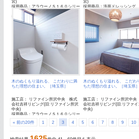
宮)
宮)
採用商品：アラウーノＳ１６０シリー
採用商品：洗面ドレッシング
ズ
シーズ
採用商品：アラウーノ手洗い
木のぬくもり溢れる、 こだわりに満
木のぬくもり溢れる、 こだわ
ちた理想の住まい。［埼玉県］
ちた理想の住まい。［埼玉県
施工店： リファイン所沢中央 株式
施工店： リファイン所沢中央
会社吉祥リビング(旧:リファイン所沢
会社吉祥リビング(旧:リファイ
中央)
中央)
採用商品：アラウーノＳ１６０シリー
ズ
« 前の20件
1
2
3
4
5
6
7
8
9
10
1625