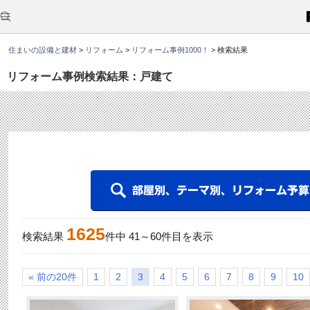
こ
こ
か
ら
本
住まいの設備と建材
>
リフォーム
>
リフォーム事例1000！
>
検索結果
文
で
す
リフォーム事例検索結果：戸建て
。
1625
検索結果
件中
41
～
60
件目を表示
« 前の20件
1
2
3
4
5
6
7
8
9
10