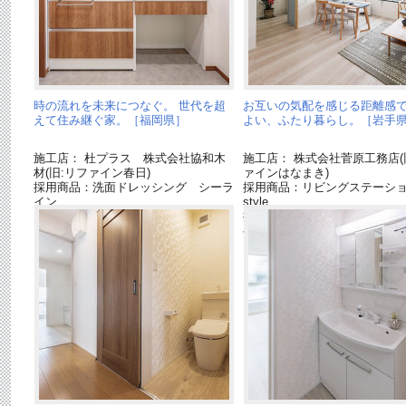
時の流れを未来につなぐ。 世代を超
お互いの気配を感じる距離感で
えて住み継ぐ家。［福岡県］
よい、ふたり暮らし。［岩手
施工店： 杜プラス 株式会社協和木
施工店： 株式会社菅原工務店(
材(旧:リファイン春日)
ァインはなまき)
採用商品：洗面ドレッシング シーラ
採用商品：リビングステーション
イン
style
採用商品：床材 ベリティス
ベースコート