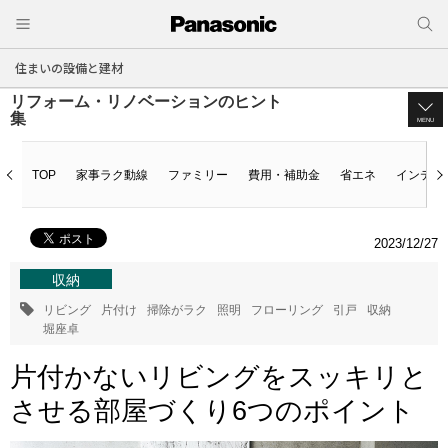
住まいの設備と建材
リフォーム・リノベーションのヒント
集
MENU
TOP
家事ラク動線
ファミリー
費用・補助金
省エネ
インテリ
2023/12/27
収納
リビング
片付け
掃除がラク
照明
フローリング
引戸
収納
堀座卓
片付かないリビングをスッキリと
させる部屋づくり6つのポイント