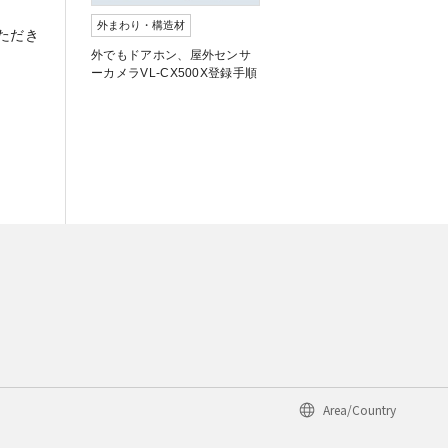
外まわり・構造材
ただき
外でもドアホン、屋外センサ
ーカメラVL-CX500X登録手順
Area/Country