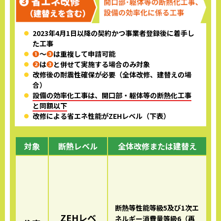
2023年4月1日以降の契約かつ事業者登録後に
着手し
た工事
❶
～
❸
は重複して申請可能
❷
は
❸
と併せて実施する場合のみ対象
改修後の耐震性確保が必要（全体改修、建替えの場
合）
設備の効率化工事は、開口部・躯体等の断熱化工事
と
同額以下
改修による省エネ性能がZEHレベル（下表）
対象
断熱レベル
全体改修または建替え
断熱等性能等級5及び
1次エ
ZEHレベ
ネルギー消費量等級6（再