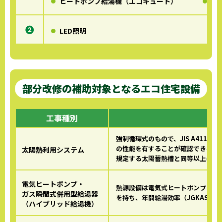
ヒートポンプ給湯機（エコキュート）
燃
❷
LED照明
部分改修の補助対象となるエコ住宅設備
工事種別
強制循環式のもので、JIS A4112
の性能を有することが確認できること。（
太陽熱利用システム
規定する太陽蓄熱槽と同等以上の性
電気ヒートポンプ・
熱源設備は電気式ヒートポンプとガ
ガス瞬間式併用型給湯器
を持ち、年間給湯効率（JGKAS A7
（ハイブリッド給湯機）