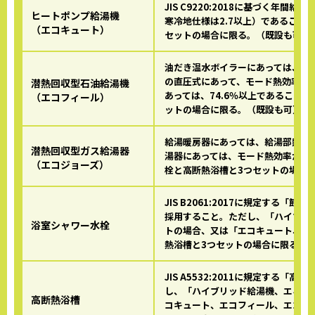
JIS C9220:2018に基づく年
ヒートポンプ給湯機
寒冷地仕様は2.7以上）であること
（エコキュート）
セットの場合に限る。（既設も可）
油だき温水ボイラーにあっては、連
の直圧式にあって、モード熱効率が8
潜熱回収型石油給湯機
あっては、74.6％以上であること
（エコフィール）
ットの場合に限る。（既設も可）
給湯暖房器にあっては、給湯部熱効
潜熱回収型ガス給湯器
湯器にあっては、モード熱効率が83
（エコジョーズ）
栓と高断熱浴槽と3つセットの場合
JIS B2061:2017に規定する
採用すること。ただし、「ハイブリ
浴室シャワー水栓
トの場合、又は「エコキュート、エ
熱浴槽と3つセットの場合に限る。
JIS A5532:2011に規定する
し、「ハイブリッド給湯機、エネフ
高断熱浴槽
コキュート、エコフィール、エコジ