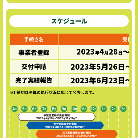
スケジュール
手続き名
受付期
2023
4
28
～2
事業者登録
年
月
日
2023年5月26日～2
交付申請
2023年6月23日～2
完了実績報告
※1 締切は予算の執行状況に応じて公表します。