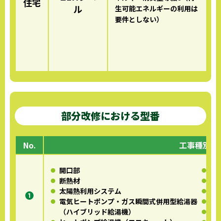
住宅
ル
生可能エネルギーの利用は
要件としない）
部分改修における型番
No.
工事種別
開口部
潜
断熱材
潜
太陽熱利用システム
高
❶
電気ヒートポンプ・ガス瞬間式併用型給湯器
浴
（ハイブリッド給湯機）
蓄