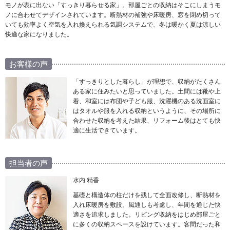
モノが表に出ない「すっきり暮らせる家」。部屋ごとの収納はそこにしまうモ
ノに合わせてデザインされています。断熱材の補強や床暖房、窓を閉め切って
いても効率よく空気を入れ換えられる気調システムで、冬は暖かく夏は涼しい
快適な家になりました。
お客様の声
「すっきりとした暮らし」が理想で、収納がたくさん
ある家に住みたいと思っていました。土間には靴や上
着、和室には布団や子ども服、洗濯機のある洗面室に
はタオルや服を入れる収納というように、その場所に
合わせた収納を考えた結果、リフォーム後はとても快
適に生活できています。
担当者の声
水内 精香
基礎と構造体の柱だけを残して全面改修し、断熱材を
入れ床暖房を敷設。風通しも考慮し、年間を通じた快
適さを追求しました。リビング収納をはじめ部屋ごと
に多くの収納スペースを設けています。客間だった和