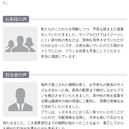
に。
お客様の声
私たちのこだわりを理解しつつ、予算も踏まえた提案
をしていただきました。サンプルだけではイメージし
にくい床や柱の色などは、実例を見学させていただけ
たのがよかったです。入居を急いでいたので工期がタ
イトでしたが、プランを何度も手直ししてくださり、
本当に感謝しています。
担当者の声
海外で過ごされた期間が長く、お手持ちの家具のサイ
ズも大きかった為、家具の配置まで検討しながらプラ
ンを検討させていただきました。床や柱の色を提案す
る際は建築中の他の現場にご案内し、実際の実物をみ
て決めていただきました。
プランは、ＬＤＫをとにかく広く取りたいとのことだ
ったので、勾配屋根を活用し、天井を抜いて広がりを
持たせました。ご入居希望日までの期間が短かったこともあり、着工してから
も細かな打合せを重ねながら進めました。