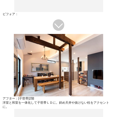
ビフォア：
アフター：[子世帯]2階
洋室と和室を一体化して子世帯ＬＤに。斜め天井や抜けない柱をアクセント
に。