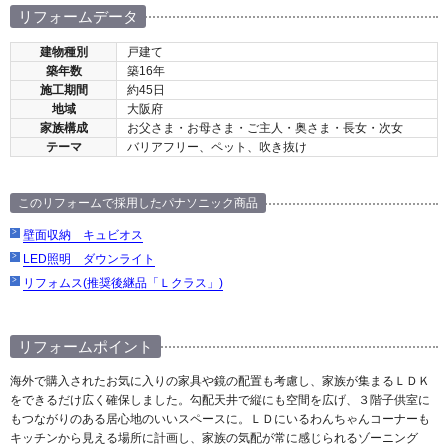
リフォームデータ
建物種別
戸建て
築年数
築16年
施工期間
約45日
地域
大阪府
家族構成
お父さま・お母さま・ご主人・奥さま・長女・次女
テーマ
バリアフリー、ペット、吹き抜け
このリフォームで採用したパナソニック商品
壁面収納 キュビオス
LED照明 ダウンライト
リフォムス(推奨後継品「Ｌクラス」)
リフォームポイント
海外で購入されたお気に入りの家具や鏡の配置も考慮し、家族が集まるＬＤＫ
をできるだけ広く確保しました。勾配天井で縦にも空間を広げ、３階子供室に
もつながりのある居心地のいいスペースに。ＬＤにいるわんちゃんコーナーも
キッチンから見える場所に計画し、家族の気配が常に感じられるゾーニング