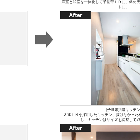
洋室と和室を一体化して子世帯ＬＤに。斜め
トに。
[子世帯]2階キッチ
３連ＩＨを採用したキッチン、抜けなかった
し、キッチンはサイズを調整して