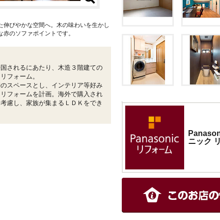
た伸びやかな空間へ。木の味わいを生かし
な赤のソファポイントです。
帰国されるにあたり、木造３階建ての
てリフォーム。
帯のスペースとし、インテリア等好み
てリフォームを計画。海外で購入され
も考慮し、家族が集まるＬＤＫをでき
Panas
ニック 