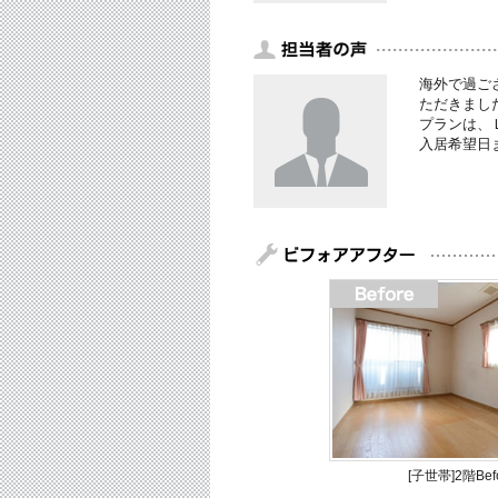
海外で過ご
ただきまし
プランは、
入居希望日
[子世帯]2階Bef