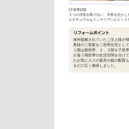
[子世帯]2階
２つの洋室を取り払い、天井を生かし
たナチュラルなインテリアにビビッド
海外勤務されていたご主人様が
奥様のご実家を二世帯住宅とし
１階は親世帯、２，３階を子世
が違う両世帯の生活空間を分け
たお気に入りの家具や鏡の配置
るだけ広く確保しました。