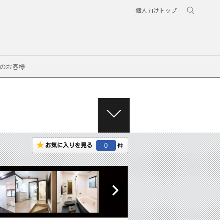
個人向けトップ
のお客様
M
E
N
0
U