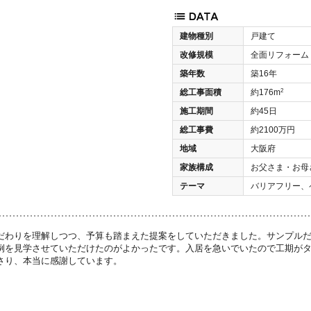
建物種別
戸建て
改修規模
全面リフォーム
築年数
築16年
2
総工事面積
約176m
施工期間
約45日
総工事費
約2100万円
地域
大阪府
家族構成
お父さま・お母
テーマ
バリアフリー、
だわりを理解しつつ、予算も踏まえた提案をしていただきました。サンプル
例を見学させていただけたのがよかったです。入居を急いでいたので工期が
さり、本当に感謝しています。