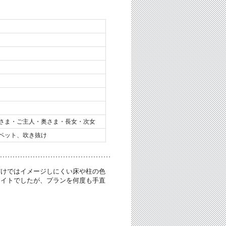
さま・ご主人・奥さま・長女・次女
ペット、吹き抜け
だけではイメージしにくい床や柱の色
タイトでしたが、プランを何度も手直