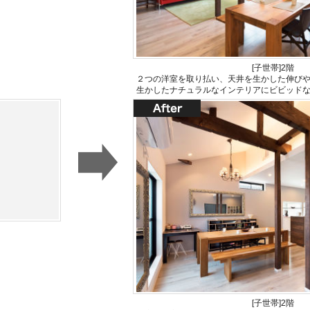
[子世帯]2階
２つの洋室を取り払い、天井を生かした伸び
生かしたナチュラルなインテリアにビビッド
[子世帯]2階