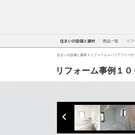
こ
こ
か
ら
本
文
で
す
。
住まいの設備と建材
商品一覧
リフ
住まいの設備と建材
>
リフォーム
>
バリアフリーの
リフォーム事例１０