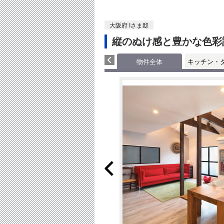
大阪府 Iさま邸
縦のぬけ感と豊かな色彩
物件全体
キッチン・