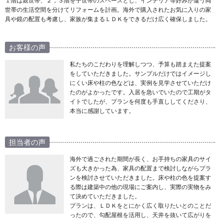
１階は親世帯、２，３階を子世帯のスペースとし、インテリア等好みが違う両
世帯の生活空間を分けてリフォームを計画。海外で購入されたお気に入りの家
具や鏡の配置も考慮し、家族が集まるＬＤＫをできるだけ広く確保しました。
お客様の声
私たちのこだわりを理解しつつ、予算も踏まえた提案
をしていただきました。サンプルだけではイメージし
にくい床や柱の色などは、実例を見学させていただけ
たのがよかったです。入居を急いでいたので工期がタ
イトでしたが、プランを何度も手直ししてくださり、
本当に感謝しています。
担当者の声
海外で過ごされた期間が長く、お手持ちの家具のサイ
ズも大きかった為、家具の配置まで検討しながらプラ
ンを検討させていただきました。床や柱の色を提案す
る際は建築中の他の現場にご案内し、実際の実物をみ
て決めていただきました。
プランは、ＬＤＫをとにかく広く取りたいとのことだ
ったので、勾配屋根を活用し、天井を抜いて広がりを