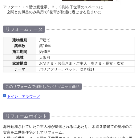
アフター：・１階は親世帯、２，３階を子世帯のスペースに
・玄関とお風呂のみ共用で3世帯が快適に過ごせる住まいに
リフォームデータ
建物種別
戸建て
築年数
築16年
施工期間
約45日
地域
大阪府
家族構成
お父さま・お母さま・ご主人・奥さま・長女・次女
テーマ
バリアフリー、ペット、吹き抜け
このリフォームで採用したパナソニック商品
トイレ アラウーノ
リフォームポイント
海外勤務されていたご主人様が帰国されるにあたり、木造３階建ての奥様のご
実家を二世帯住宅としてリフォーム。