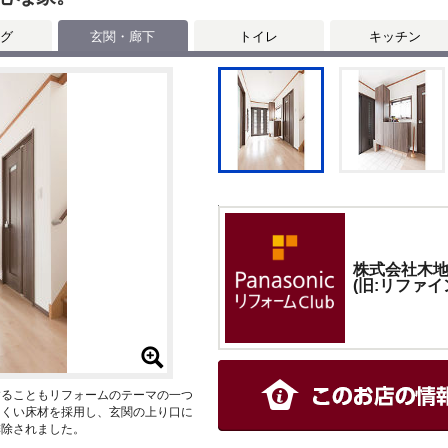
グ
玄関・廊下
トイレ
キッチン
株式会社木
(旧:リファイ
することもリフォームのテーマの一つ
にくい床材を採用し、玄関の上り口に
排除されました。