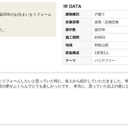
建物種別
戸建て
築25年のお住まいをリフォーム
改修規模
改装・設備交換
。
築年数
築25年
た。
施工期間
約90日
地域
和歌山県
家族構成
1世帯2人
テーマ
バリアフリー
にリフォームしたいと思っていた時に、友人から紹介していただきました。
活の夢がふくらんでとても楽しかったです。 本当に、思っていた以上の家に