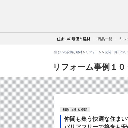
こ
こ
か
ら
本
文
で
す
。
住まいの設備と建材
商品一覧
リフ
住まいの設備と建材
>
リフォーム
>
玄関・廊下のリ
リフォーム事例１０
和歌山県 Ｓ様邸
仲間も集う快適な住まい
バリアフリーで将来も安