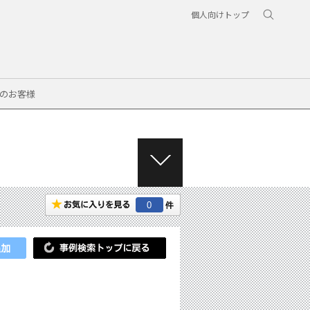
個人向けトップ
のお客様
M
E
N
0
U