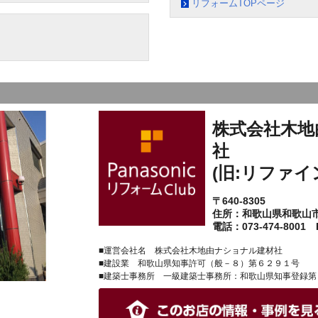
リフォームTOPページ
株式会社木地
社
(旧:リファイ
〒640-8305
住所：和歌山県和歌山
電話：073-474-8001 F
■運営会社名 株式会社木地由ナショナル建材社
■建設業 和歌山県知事許可（般－８）第６２９１号
■建築士事務所 一級建築士事務所：和歌山県知事登録第