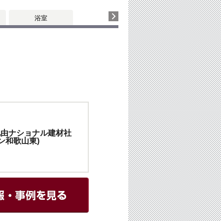
浴室
地由ナショナル建材社
ン和歌山東)