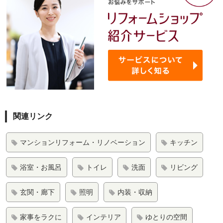
関連リンク
マンションリフォーム・リノベーション
キッチン
浴室・お風呂
トイレ
洗面
リビング
玄関・廊下
照明
内装・収納
家事をラクに
インテリア
ゆとりの空間