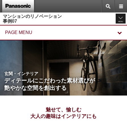
マンションのリノベーション
事例07
MENU
PAGE MENU
玄関・インテリア
ディテールにこだわった素材選びが
艶やかな空間を創出する
魅せて、愉しむ
大人の趣味はインテリアにも