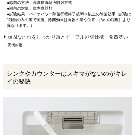
●除菌の方法：高濃度洗剤液噴射方式
●除菌の対象：庫内食器類
●試験結果：バイオパワー除菌行程終了後99％以上の除菌効果（試験は
1種類のみの菌で実施。除菌効果は食器の量や位置、汚れの程度により
異なります。）
頑固な汚れをしっかり落とす「フル扉材仕様 食器洗い
乾燥機」
シンクやカウンターはスキマがないのがキレ
イの秘訣