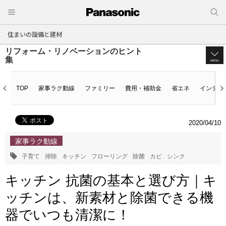
住まいの設備と建材
リフォーム・リノベーションのヒント
集
MENU
TOP
家事ラク動線
ファミリー
費用・補助金
省エネ
インテリ
2020/04/10
家事ラク動線
子育て
掃除
キッチン
フローリング
除菌
カビ
シンク
キッチン 抗菌の基本と選び方｜キ
ッチンは、新素材と除菌できる機
器でいつも清潔に！