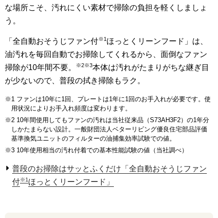
な場所こそ、汚れにくい素材で掃除の負担を軽くしましょ
う。
※1
「全自動おそうじファン付
ほっとくリーンフード」は、
油汚れを毎回自動でお掃除してくれるから、面倒なファン
※2※3
掃除が10年間不要。
本体は汚れがたまりがちな継ぎ目
が少ないので、普段の拭き掃除もラク。
※1 ファンは10年に1回、プレートは1年に1回のお手入れが必要です。使
用状況によりお手入れ頻度は変わります。
※2 10年間使用してもファンの汚れは当社従来品（S73AH3F2）の1年分
しかたまらない設計。一般財団法人ベターリビング優良住宅部品評価
基準換気ユニットのフィルターの油捕集効率試験での値。
※3 10年使用相当の汚れ付着での基本性能試験の値（当社調べ）
普段のお掃除はサッとふくだけ「全自動おそうじファン
※1
付
ほっとくリーンフード」