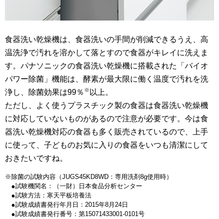
食器洗い乾燥機は、食器洗いの手間が削減できるうえ、高
温洗浄で汚れを溶かして落とすので食器がキレイに洗えま
す。パナソニックの食器洗い乾燥機に搭載された「バイオ
パワー除菌」機能は、酵素が最大限に働く温度で汚れを洗
※
浄し、除菌効果は99％
以上。
ただし、よく使うプラスチック製の食器は食器洗い乾燥機
に対応していないものがあるので注意が必要です。今は食
器洗い乾燥機対応の食器も多く販売されているので、上手
に使って、子どものお気に入りの食器をいつも清潔にして
おきたいですね。
※除菌の試験内容（JUGS45KD8WD：専用洗剤8g使用時）
●試験機関名：（一財）日本食品分析センター
●試験方法：寒天平板培養法
●試験成績書発行年月日：2015年8月24日
●試験成績書発行番号：第15071433001-0101号