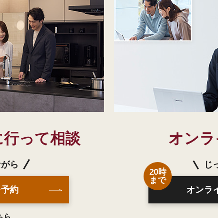
に行って相談
オンラ
ながら
じ
20時
まで
を予約
オンラ
ちら