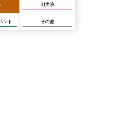
感
IH実演
ベント
その他