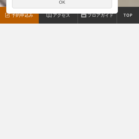
お問い
合わせ
予約申込み
アクセス
フロアガイド
山陰パナソニック(株)が運営するショールームです。
休館日：水・木・祝・振替休日・ＧＷ・夏季・年末年始
重要なお知らせ
【2026年4月16日掲載】中東情勢の影響を踏まえた商品供
給状況のご案内
【2026年7月7日掲載】夏季休館のご案内