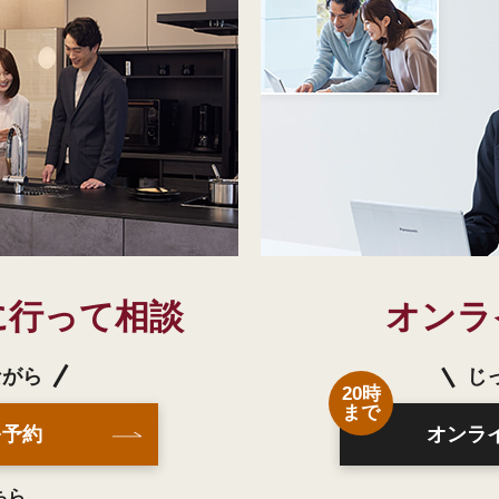
に行って相談
オンラ
ながら
じ
20時
まで
を予約
オンラ
ちら