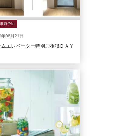
事前予約
26年08月21日
ームエレベーター特別ご相談ＤＡＹ