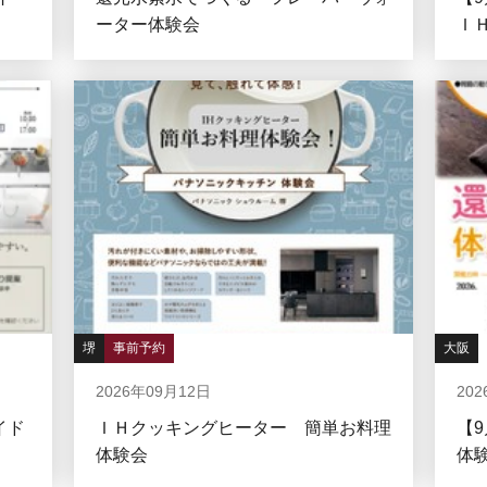
ーター体験会
Ｉ
堺
事前予約
大阪
2026年09月12日
20
イド
ＩＨクッキングヒーター 簡単お料理
【9
体験会
体