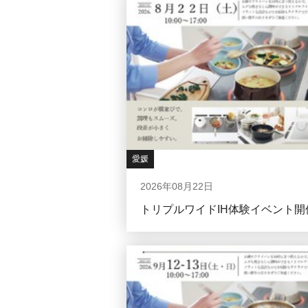
愛媛
2026年08月22日
トリプルワイドIH体験イベント開