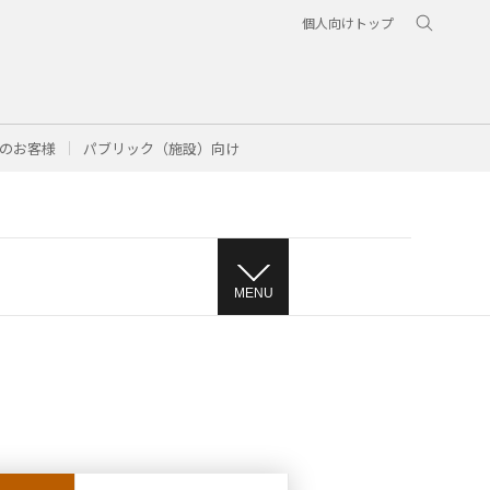
個人向けトップ
のお客様
パブリック（施設）向け
MENU