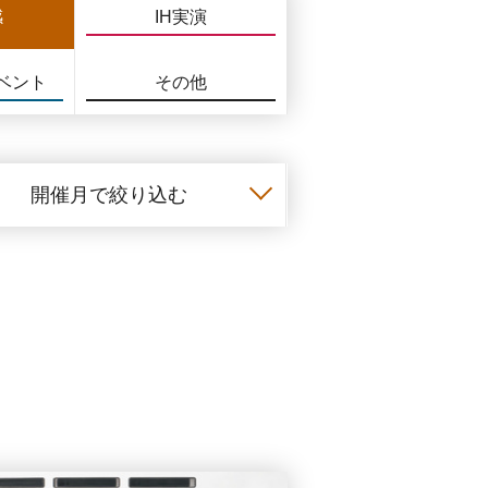
感
IH実演
ベント
その他
開催月で絞り込む