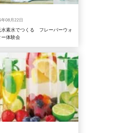
26年08月22日
元水素水でつくる フレーバーウォ
ター体験会