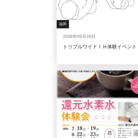
福岡
2026年09月20日
トリプルワイドＩＨ体験イベント