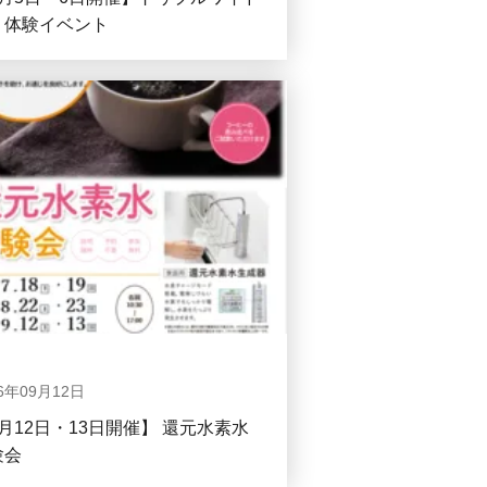
Ｈ体験イベント
26年09月12日
月12日・13日開催】 還元水素水
験会