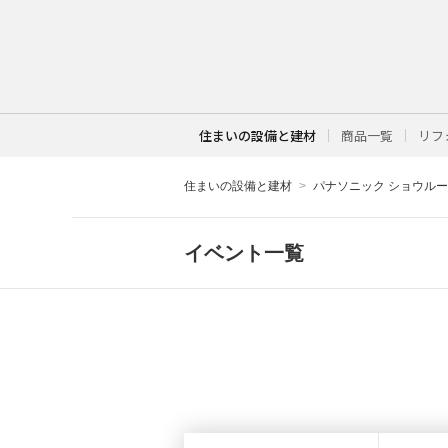
住まいの設備と建材
商品一覧
リフ
住まいの設備と建材
パナソニック ショウル
イベント一覧