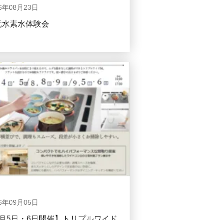
26年08月23日
元水素水体験会
26年09月05日
9月5日・6日開催】トリプルワイド