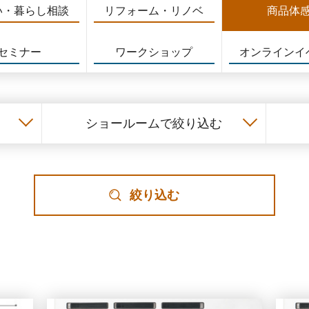
い・暮らし相談
リフォーム・リノベ
商品体
セミナー
ワークショップ
オンラインイ
ショールームで絞り込む
絞り込む